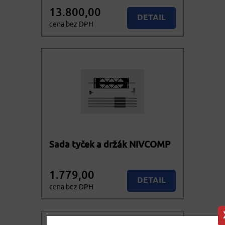
13.800,00
DETAIL
cena bez DPH
16.698,00
KOUPIT
cena vč. DPH
Sada tyček a držák NIVCOMP
1.779,00
DETAIL
cena bez DPH
2.152,59
KOUPIT
cena vč. DPH