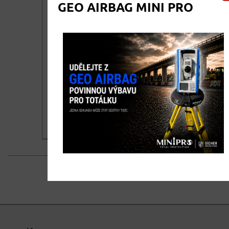
GEO AIRBAG MINI PRO
Talíř pro betonáž k sadě
NIVCOMP
679,00
DETAIL
cena bez DPH
821,59
KOUPIT
cena vč. DPH
1