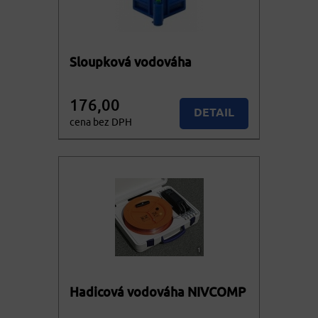
Sloupková vodováha
176,00
DETAIL
cena bez DPH
212,96
KOUPIT
cena vč. DPH
Hadicová vodováha NIVCOMP