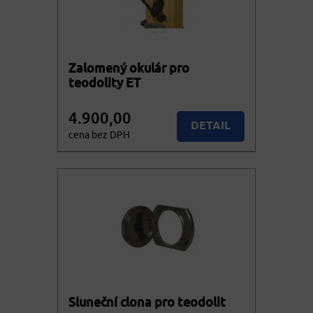
Zalomený okulár pro
teodolity ET
4.900,00
DETAIL
cena bez DPH
5.929,00
KOUPIT
cena vč. DPH
Sluneční clona pro teodolit