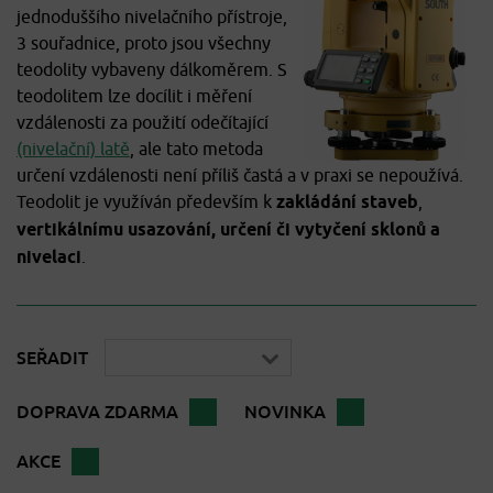
jednoduššího nivelačního přístroje,
3 souřadnice, proto jsou všechny
teodolity vybaveny dálkoměrem. S
teodolitem lze docílit i měření
vzdálenosti za použití odečítající
(nivelační) latě
, ale tato metoda
určení vzdálenosti není příliš častá a v praxi se nepoužívá.
Teodolit je využíván především k
zakládání staveb
,
vertikálnímu usazování, určení či vytyčení sklonů a
nivelaci
.
SEŘADIT
DOPRAVA ZDARMA
NOVINKA
AKCE