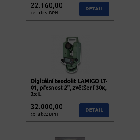
22.160,00
DETAIL
cena bez DPH
26.813,60
KOUPIT
cena vč. DPH
Digitální teodolit LAMIGO LT-
01, přesnost 2", zvětšení 30x,
2x L
32.000,00
DETAIL
cena bez DPH
38.720,00
KOUPIT
cena vč. DPH