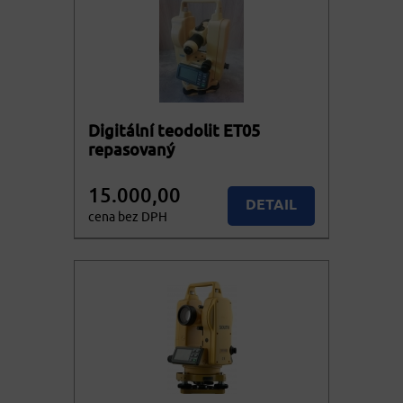
Digitální teodolit ET05
repasovaný
15.000,00
DETAIL
cena bez DPH
18.150,00
Nedostupné
cena vč. DPH