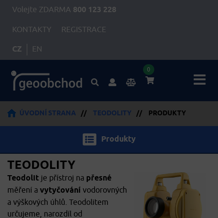
Volejte ZDARMA
800 123 228
KONTAKTY
REGISTRACE
CZ
EN
0
ÚVODNÍ STRANA
//
TEODOLITY
//
PRODUKTY
Produkty
TEODOLITY
Teodolit
je přístroj na
přesné
měření a
vytyčování
vodorovných
a výškových úhlů. Teodolitem
určujeme, narozdíl od