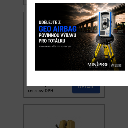
101.640,00
KOUPIT
cena vč. DPH
Kryt na tužkové baterie pro
digitální teodolit SOUTH
1.400,00
DETAIL
cena bez DPH
1.694,00
KOUPIT
cena vč. DPH