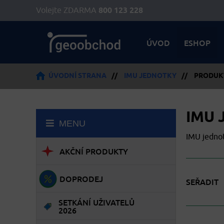
Volejte ZDARMA
800 123 228
ÚVOD
ESHOP
ÚVODNÍ STRANA
//
IMU JEDNOTKY
//
PRODUK
IMU 
MENU
IMU jedno
AKČNÍ PRODUKTY
DOPRODEJ
SEŘADIT
SETKÁNÍ UŽIVATELŮ
2026