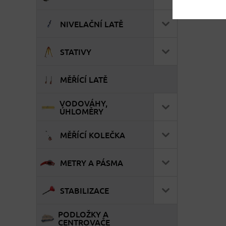
NIVELAČNÍ LATĚ
STATIVY
MĚŘÍCÍ LATĚ
VODOVÁHY,
ÚHLOMĚRY
MĚŘÍCÍ KOLEČKA
METRY A PÁSMA
STABILIZACE
PODLOŽKY A
CENTROVAČE