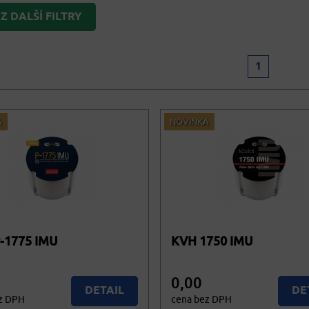
 DALŠÍ FILTRY
1
A
NOVINKA
-1775 IMU
KVH 1750 IMU
0,00
DETAIL
DE
z DPH
cena bez DPH
0,00