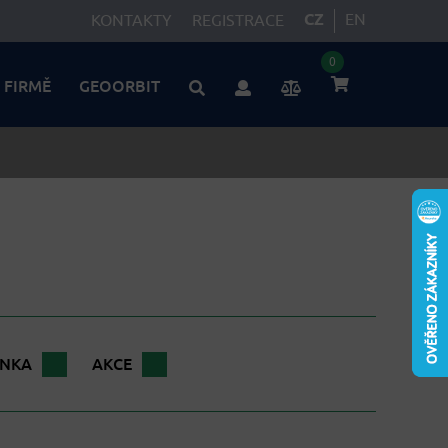
CZ
EN
KONTAKTY
REGISTRACE
0
 FIRMĚ
GEOORBIT
INKA
AKCE