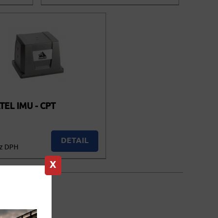
stupné
Nedostupné
cena vč. DPH
EL IMU - CPT
DETAIL
ez DPH
Nedostupné
X
vč. DPH