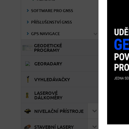
SOFTWARE PRO GNSS
PŘÍSLUŠENSTVÍ GNSS
GPS NAVIGACE
GEODETICKÉ
PROGRAMY
GEORADARY
VYHLEDÁVAČKY
LASEROVÉ
DÁLKOMĚRY
NIVELAČNÍ PŘÍSTROJE
STAVEBNÍ LASERY