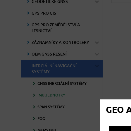
GEODETICKÉ GNSS
cena v
GPS PRO GIS
GPS PRO ZEMĚDĚLSTVÍ A
LESNICTVÍ
ZÁZNAMNÍKY A KONTROLERY
OEM GNSS ŘEŠENÍ
INERCIÁLNÍ NAVIGAČNÍ
SYSTÉMY
GNSS INERCIÁLNÍ SYSTÉMY
IMU JEDNOTKY
SPAN SYSTÉMY
GEO A
FOG
MEMS IMU