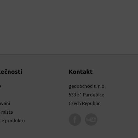
lečnosti
Kontakt
y
geoobchod s. r. o.
533 51 Pardubice
ování
Czech Republic
 místa
ace produktu