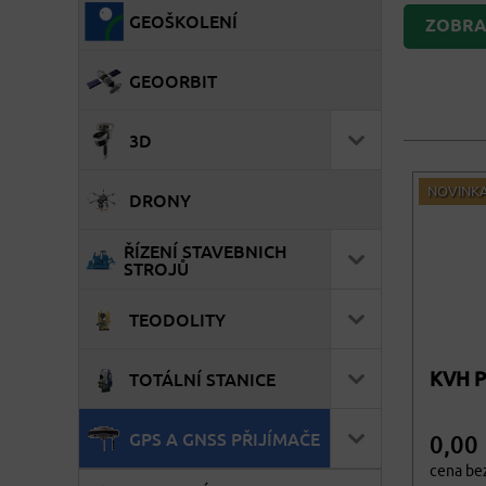
GEOŠKOLENÍ
ZOBRAZ
GEOORBIT
3D
NOVINK
DRONY
ŘÍZENÍ STAVEBNICH
STROJŮ
TEODOLITY
KVH P
TOTÁLNÍ STANICE
GPS A GNSS PŘIJÍMAČE
0,00
cena be
0,00