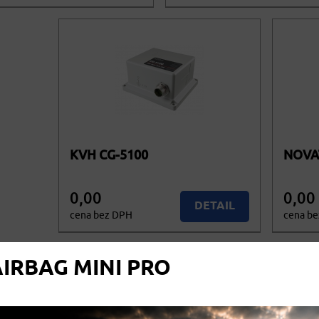
Nedostupné
Nedo
č. DPH
cena vč. DPH
KVH CG-5100
NOVAT
0,00
0,00
DETAIL
cena bez DPH
cena b
0,00
0,00
Nedostupné
cena vč. DPH
cena 
IRBAG MINI PRO
1