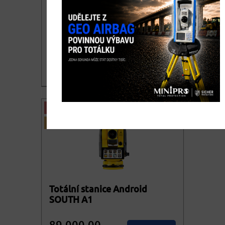
Totální stanice SOUTH N6+
včetně stativu, výtyčky a
hranolu
64.700,00
DETAIL
cena bez DPH
78.287,00
KOUPIT
cena vč. DPH
AKCE
DOPRAVA ZDARMA
NOVINKA
Totální stanice Android
SOUTH A1
89.000,00