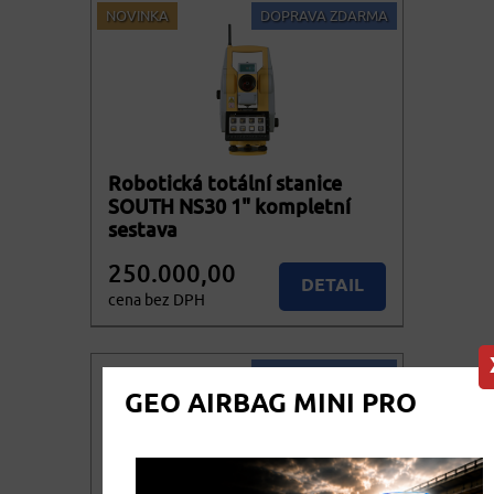
NOVINKA
DOPRAVA ZDARMA
Robotická totální stanice
SOUTH NS30 1" kompletní
sestava
250.000,00
DETAIL
cena bez DPH
302.500,00
KOUPIT
cena vč. DPH
DOPRAVA ZDARMA
GEO AIRBAG MINI PRO