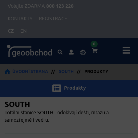
Volejte ZDARMA
800 123 228
KONTAKTY
REGISTRACE
CZ
EN
0
ÚVODNÍ STRANA
//
SOUTH
//
PRODUKTY
Produkty
SOUTH
Totální stanice SOUTH - odolávají dešti, mrazu a
samozřejmě i vedru.