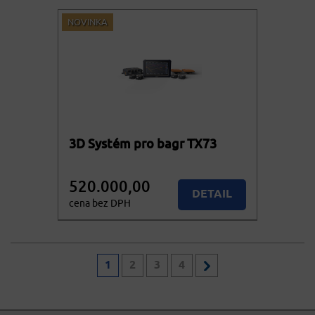
cena vč. DPH
NOVINKA
3D Systém pro bagr TX73
520.000,00
DETAIL
cena bez DPH
629.200,00
Více variant
cena vč. DPH
1
2
3
4