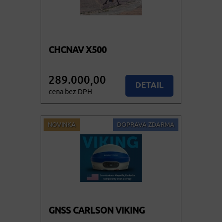
CHCNAV X500
289.000,00
DETAIL
cena bez DPH
349.690,00
KOUPIT
cena vč. DPH
NOVINKA
DOPRAVA ZDARMA
GNSS CARLSON VIKING