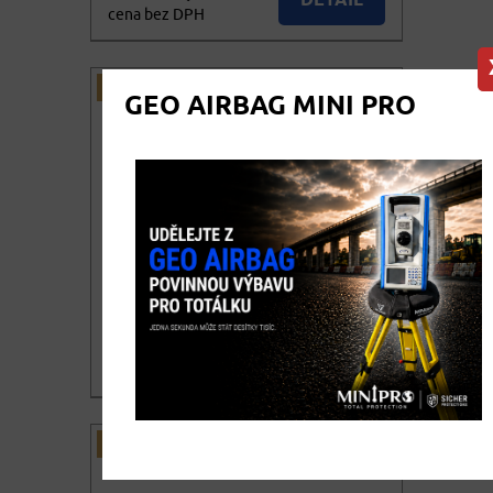
DETAIL
cena bez DPH
57.946,90
KOUPIT
cena vč. DPH
NOVINKA
DOPRAVA ZDARMA
GEO AIRBAG MINI PRO
Laserový dálkoměr Leica
DISTO D5 Měřická sada
19.900,00
DETAIL
cena bez DPH
24.079,00
KOUPIT
cena vč. DPH
NOVINKA