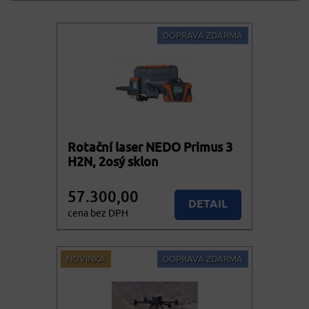
DOPRAVA ZDARMA
Rotační laser NEDO Primus 3
H2N, 2osý sklon
57.300,00
DETAIL
cena bez DPH
69.333,00
Více variant
cena vč. DPH
NOVINKA
DOPRAVA ZDARMA