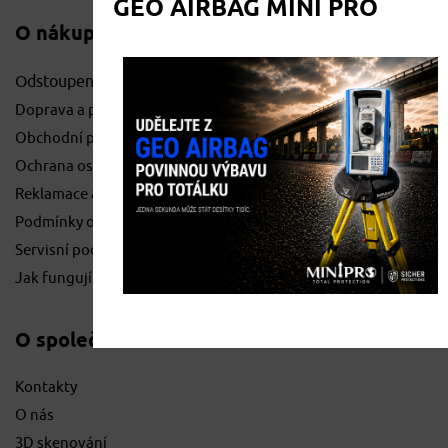
GEO AIRBAG MINI PRO
O nákupu
Odstoupení od smlouvy
Doprava a platby
Obchodní podmínky
Ochrana osobních údajů
Reklamace a vrácení zboží
Podmínky o pronájmu
Servisní podmínky
Jak fungují geoskládky
O společnosti
Kontakty
O nás
3D skenování