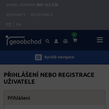
Volejte ZDARMA
800 123 228
KONTAKTY
REGISTRACE
CZ
EN
0
Rychlá navigace
PŘIHLÁŠENÍ NEBO REGISTRACE
UŽIVATELE
Přihlášení