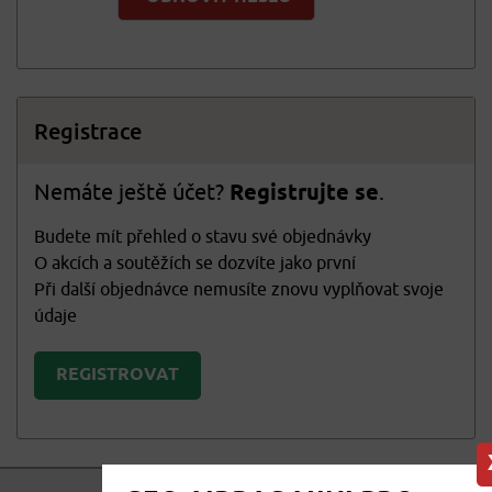
Registrace
Nemáte ještě účet?
Registrujte se
.
Budete mít přehled o stavu své objednávky
O akcích a soutěžích se dozvíte jako první
Při další objednávce nemusíte znovu vyplňovat svoje
údaje
REGISTROVAT