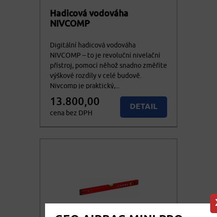
Hadicová vodováha
NIVCOMP
Digitální hadicová vodováha
NIVCOMP – to je revoluční nivelační
přístroj, pomocí něhož snadno změříte
výškové rozdíly v celé budově.
Nivcomp je praktický,...
13.800,00
DETAIL
cena bez DPH
16.698,00
KOUPIT
cena vč. DPH