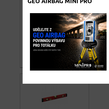
GEO AIRBAG MINI PRO
Vodováha zednická PROFI
SPIRIT 600mm
Vodováha 60cm dlouhá z hliníkového
profilu s vysokou odolností proti
ohybu a zkroucení.
266,40
DETAIL
cena bez DPH
322,34
KOUPIT
cena vč. DPH