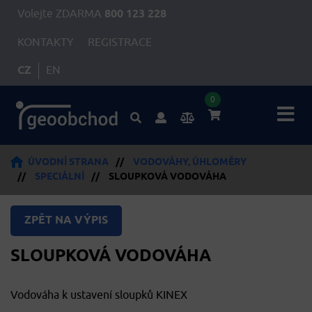
Volejte ZDARMA
800 123 228
KONTAKTY
REGISTRACE
CZ
EN
0
ÚVODNÍ STRANA
//
VODOVÁHY, ÚHLOMĚRY
//
SPECIÁLNÍ
//
SLOUPKOVÁ VODOVÁHA
ZPĚT NA VÝPIS
SLOUPKOVÁ VODOVÁHA
Vodováha k ustavení sloupků KINEX