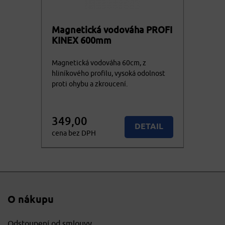
Magnetická vodováha PROFI
KINEX 600mm
Magnetická vodováha 60cm, z
hliníkového profilu, vysoká odolnost
proti ohybu a zkroucení.
349,00
DETAIL
cena bez DPH
422,29
KOUPIT
cena vč. DPH
O nákupu
Odstoupení od smlouvy