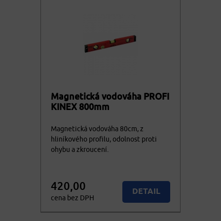
Magnetická vodováha PROFI
KINEX 800mm
Magnetická vodováha 80cm, z
hliníkového profilu, odolnost proti
ohybu a zkroucení.
420,00
DETAIL
cena bez DPH
508,20
KOUPIT
cena vč. DPH