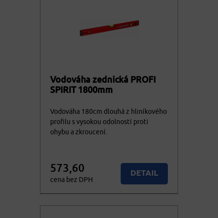
Vodováha zednická PROFI
SPIRIT 1800mm
Vodováha 180cm dlouhá z hliníkového
profilu s vysokou odolností proti
ohybu a zkroucení.
573,60
DETAIL
cena bez DPH
694,06
KOUPIT
cena vč. DPH