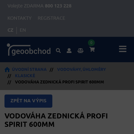
Volejte ZDARMA
800 123 228
KONTAKTY
REGISTRACE
CZ
EN
0
ÚVODNÍ STRANA
//
VODOVÁHY, ÚHLOMĚRY
//
KLASICKÉ
//
VODOVÁHA ZEDNICKÁ PROFI SPIRIT 600MM
ZPĚT NA VÝPIS
VODOVÁHA ZEDNICKÁ PROFI
SPIRIT 600MM