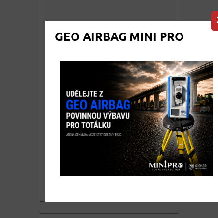
GEO AIRBAG MINI PRO
Vodováha zednická PROFI
SPIRIT 2000mm
Vodováha 200cm dlouhá z hliníkového
profilu s vysokou odolností proti
ohybu a zkroucení.
625,10
DETAIL
cena bez DPH
756,37
KOUPIT
cena vč. DPH