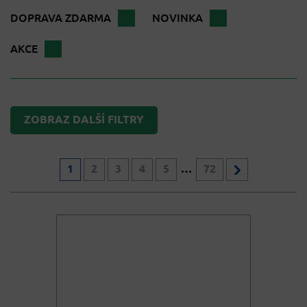
DOPRAVA ZDARMA
NOVINKA
AKCE
ZOBRAZ DALŠÍ FILTRY
1
2
3
4
5
…
72