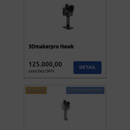
3Dmakerpro Hawk
125.000,00
DETAIL
cena bez DPH
151.250,00
KOUPIT
cena vč. DPH
NOVINKA
DOPRAVA ZDARMA