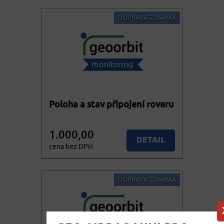
cena vč. DPH
DOPRAVA ZDARMA
Poloha a stav připojení roveru
1.000,00
DETAIL
cena bez DPH
1.210,00
KOUPIT
cena vč. DPH
DOPRAVA ZDARMA