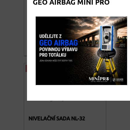
GEO AIRBAG MINI PRO
25 hodin GEOORBIT pro ultra
malé využití
4.000,00
DETAIL
cena bez DPH
4.840,00
KOUPIT
cena vč. DPH
AKCE
NIVELAČNÍ SADA NL-32