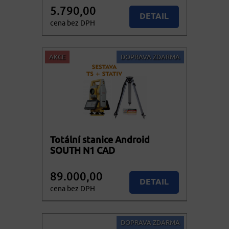
5.790,00
DETAIL
cena bez DPH
7.005,90
KOUPIT
cena vč. DPH
AKCE
DOPRAVA ZDARMA
Totální stanice Android
SOUTH N1 CAD
89.000,00
DETAIL
cena bez DPH
107.690,00
KOUPIT
cena vč. DPH
DOPRAVA ZDARMA