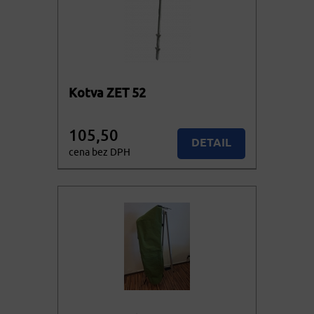
Kotva ZET 52
105,50
DETAIL
cena bez DPH
127,66
KOUPIT
cena vč. DPH