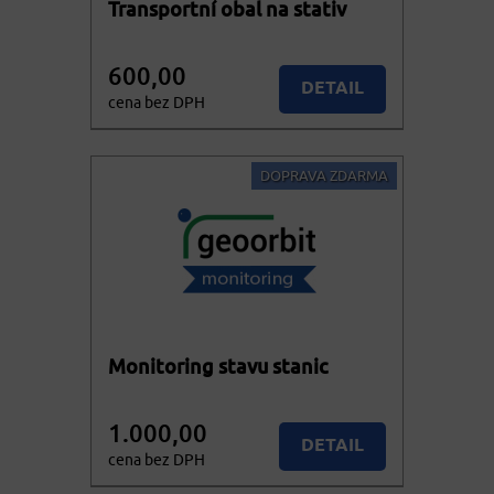
Transportní obal na stativ
600,00
DETAIL
cena bez DPH
726,00
KOUPIT
cena vč. DPH
DOPRAVA ZDARMA
Monitoring stavu stanic
1.000,00
DETAIL
cena bez DPH
1.210,00
Více variant