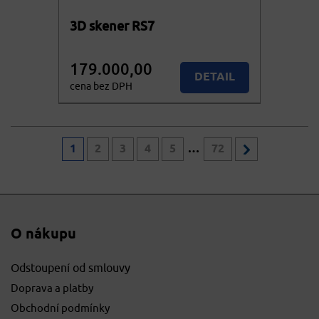
3D skener RS7
179.000,00
DETAIL
cena bez DPH
216.590,00
Více variant
cena vč. DPH
1
2
3
4
5
…
72
O nákupu
Odstoupení od smlouvy
Doprava a platby
Obchodní podmínky