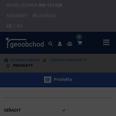
Volejte ZDARMA
800 123 228
KONTAKTY
REGISTRACE
CZ
EN
0
ÚVODNÍ STRANA
//
VŠECHNY PRODUKTY
//
PRODUKTY
Produkty
SEŘADIT