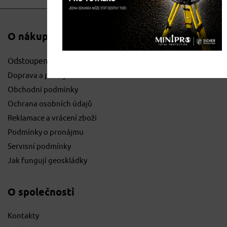
O nákupu
Odstoupení od smlouvy
Doprava a platby
Obchodní podmínky
Ochrana osobních údajů
Reklamace a vrácení zboží
Podmínky o pronájmu
Servisní podmínky
Jak fungují geoskládky
O společnosti
Kontakty