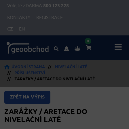
Volejte ZDARMA
800 123 228
KONTAKTY
REGISTRACE
CZ
EN
0
ÚVODNÍ STRANA
//
NIVELAČNÍ LATĚ
//
PŘÍSLUŠENSTVÍ
//
ZARÁŽKY / ARETACE DO NIVELAČNÍ LATĚ
ZPĚT NA VÝPIS
ZARÁŽKY / ARETACE DO
NIVELAČNÍ LATĚ