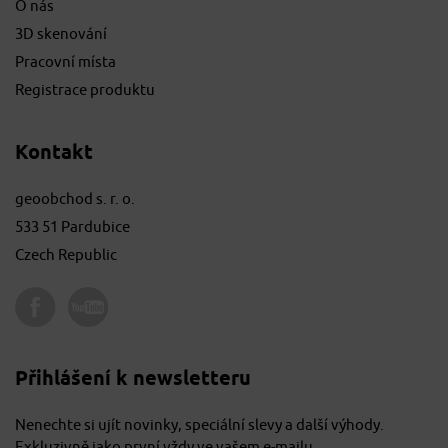
O nás
3D skenování
Pracovní místa
Registrace produktu
Kontakt
geoobchod s. r. o.
533 51 Pardubice
Czech Republic
Přihlášení k newsletteru
Nenechte si ujít novinky, speciální slevy a další výhody.
Exkluzivně jako první vždy ve vašem e-mailu.