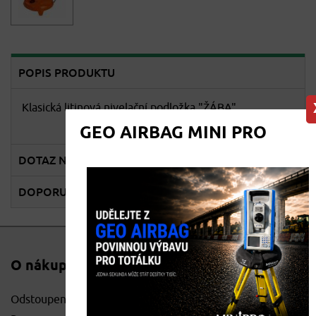
POPIS PRODUKTU
Klasická litinová nivelační podložka "ŽÁBA"
GEO AIRBAG MINI PRO
DOTAZ NA PRODEJCE
DOPORUČENÉ PŘÍSLUŠENSTVÍ
O nákupu
Odstoupení od smlouvy