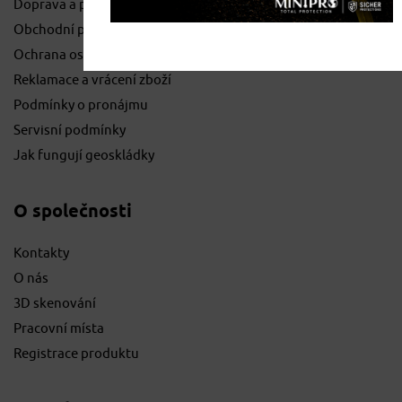
Doprava a platby
Obchodní podmínky
Ochrana osobních údajů
Reklamace a vrácení zboží
Podmínky o pronájmu
Servisní podmínky
Jak fungují geoskládky
O společnosti
Kontakty
O nás
3D skenování
Pracovní místa
Registrace produktu