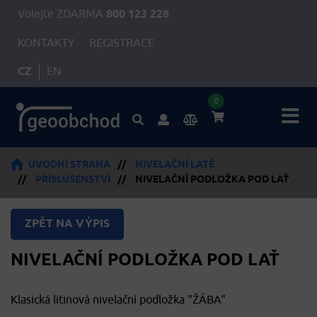
Volejte ZDARMA
800 123 228
KONTAKTY
REGISTRACE
CZ
EN
0
ÚVODNÍ STRANA
//
NIVELAČNÍ LATĚ
//
PŘÍSLUŠENSTVÍ
//
NIVELAČNÍ PODLOŽKA POD LAŤ
ZPĚT NA VÝPIS
NIVELAČNÍ PODLOŽKA POD LAŤ
Klasická litinová nivelační podložka "ŽÁBA"