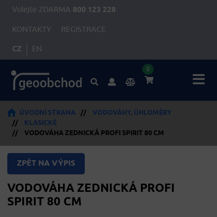
Volejte ZDARMA
800 123 228
KONTAKTY
REGISTRACE
CZ
EN
0
ÚVODNÍ STRANA
//
VODOVÁHY, ÚHLOMĚRY
//
KLASICKÉ
//
VODOVÁHA ZEDNICKÁ PROFI SPIRIT 80 CM
ZPĚT NA VÝPIS
VODOVÁHA ZEDNICKÁ PROFI
SPIRIT 80 CM