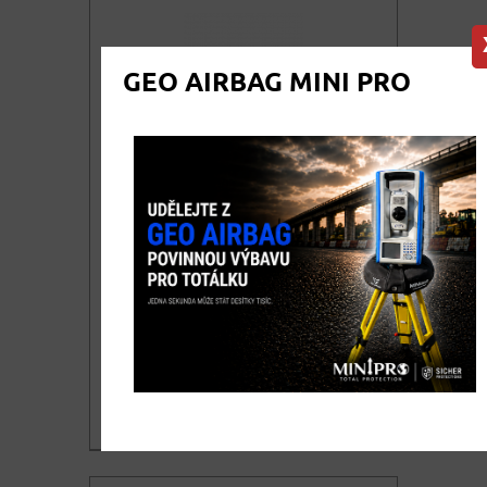
GEO AIRBAG MINI PRO
Magnetická vodováha PROFI
KINEX 100 cm
Magnetická vodováha 100cm, z
hliníkového profilu,vysoká odolnost
proti ohybu a zkroucení.
489,00
DETAIL
cena bez DPH
591,69
KOUPIT
cena vč. DPH