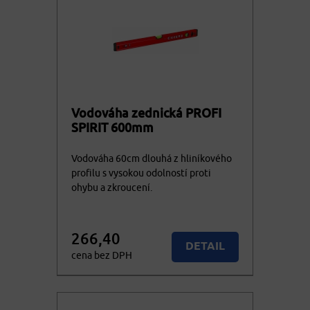
Vodováha zednická PROFI
SPIRIT 600mm
Vodováha 60cm dlouhá z hliníkového
profilu s vysokou odolností proti
ohybu a zkroucení.
266,40
DETAIL
cena bez DPH
322,34
KOUPIT
cena vč. DPH