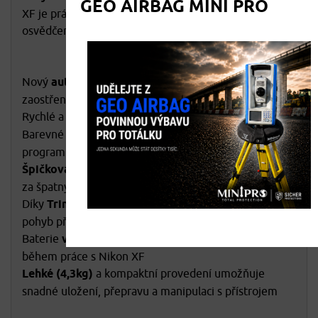
GEO AIRBAG MINI PRO
XF je práce v terénu vždy přesná a efektivní díky
osvědčeným pracovním postupům a řadě funkcí:
Nový
auto-fokus
umožňuje rychlé a precizní
zaostření
Rychlé a výkonné měření vzdálenosti
EDM
Barevné
dotykové displeje
s podporou
programů Survey Basic, Survey Pro a Layout Pro
Špičková optika
Nikon umožňuje ostré a jasné cílení i
za špatných světelných podmínek.
Díky
Trimble L2P
lze vzdáleně sledovat polohu a
pohyb přístroje, jeho pád či nevhodné zacházení
Baterie
vyměnitelné za provozu
snižují prostoje
během práce s Nikon XF​​​​​​
Lehké (4,3kg)
a kompaktní provedení umožňuje
snadné uložení, přepravu a manipulaci s přístrojem