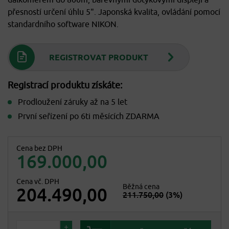
dálkoměrem do 800m, barevnými dotykovými displeji a
přesností určení úhlu 5". Japonská kvalita, ovládání pomocí
standardního software NIKON.
REGISTROVAT PRODUKT
Registrací produktu získáte:
Prodloužení záruky až na 5 let
První seřízení po 6ti měsících ZDARMA
Cena bez DPH
169.000,00
Cena vč. DPH
Běžná cena
204.490,00
211.750,00
(3%)
+