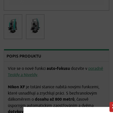
POPIS PRODUKTU
Více se o nové funkci
auto-fokusu
dozvíte v
poradně
Teoldy a Niveldy
.
Nikon XF
je totání stanice nabitá novými funkcemi,
které usnadňují a zrychlují práci. S bezhranolovým
dálkoměrem o
dosahu až 800 metrů
, časově
úsporným automatickým zaostřováním a dvěma
dotykovými barevnými displeji
. S přístrojem Nikon