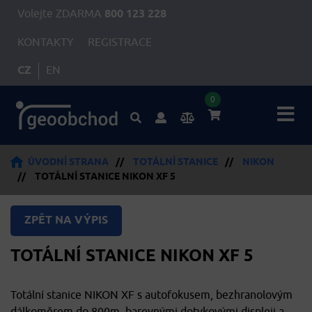
Volejte ZDARMA
800 123 228
KONTAKTY
REGISTRACE
CZ
EN
0
ÚVODNÍ STRANA
//
TOTÁLNÍ STANICE
//
NIKON
//
TOTÁLNÍ STANICE NIKON XF 5
ZPĚT NA VÝPIS
TOTÁLNÍ STANICE NIKON XF 5
Totální stanice NIKON XF s autofokusem, bezhranolovým