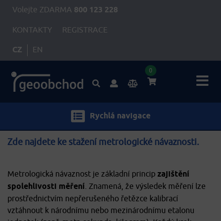
Volejte ZDARMA
800 123 228
KONTAKTY
REGISTRACE
CZ
EN
0
Rychlá navigace
Zde najdete ke stažení metrologické návaznosti.
Metrologická návaznost je základní princip
zajištění
spolehlivosti měření
. Znamená, že výsledek měření lze
prostřednictvím nepřerušeného řetězce kalibrací
vztáhnout k národnímu nebo mezinárodnímu etalonu