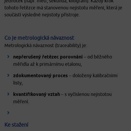
jednotek (např. metr, sekunda, kilogram). Každý krok
tohoto řetězce má stanovenou nejistotu měření, která je
součástí výsledné nejistoty přístroje.
Co je metrologická návaznost
Metrologická návaznost (traceability) je:
nepřerušený řetězec porovnání
– od běžného
měřidla až k primárnímu etalonu,
zdokumentovaný proces
– doložený kalibračními
listy,
kvantifikovaný vztah
– s vyčíslenou nejistotou
měření.
Ke stažení