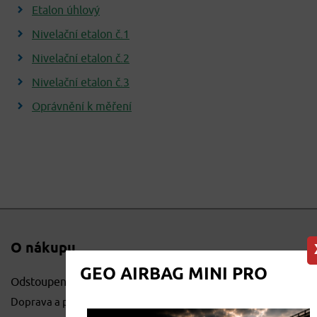
Etalon úhlový
Nivelační etalon
č.1
Nivelační etalon
č.2
Nivelační etalon
č.3
Oprávnění k měření
O nákupu
GEO AIRBAG MINI PRO
Odstoupení od smlouvy
Doprava a platby