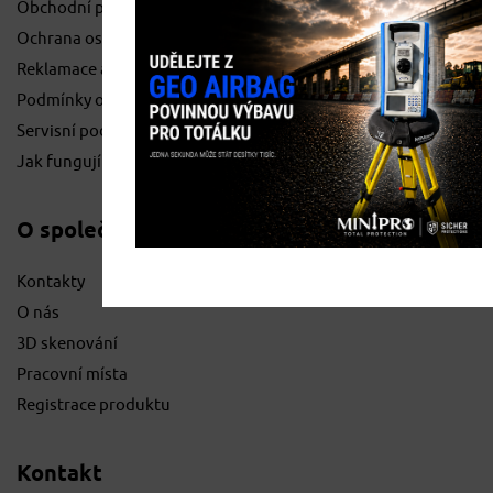
Obchodní podmínky
Ochrana osobních údajů
Reklamace a vrácení zboží
Podmínky o pronájmu
Servisní podmínky
Jak fungují geoskládky
O společnosti
Kontakty
O nás
3D skenování
Pracovní místa
Registrace produktu
Kontakt