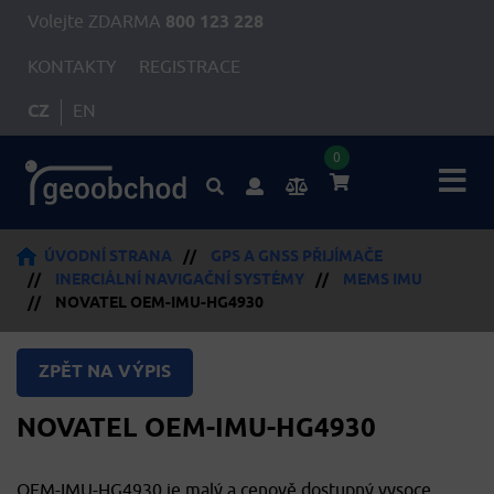
Volejte ZDARMA
800 123 228
KONTAKTY
REGISTRACE
CZ
EN
0
ÚVODNÍ STRANA
//
GPS A GNSS PŘIJÍMAČE
//
INERCIÁLNÍ NAVIGAČNÍ SYSTÉMY
//
MEMS IMU
//
NOVATEL OEM-IMU-HG4930
ZPĚT NA VÝPIS
NOVATEL OEM-IMU-HG4930
OEM-IMU-HG4930 je malý a cenově dostupný vysoce