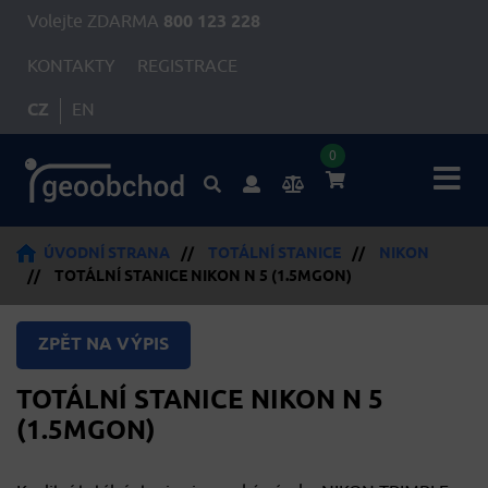
Volejte ZDARMA
800 123 228
KONTAKTY
REGISTRACE
CZ
EN
0
ÚVODNÍ STRANA
//
TOTÁLNÍ STANICE
//
NIKON
//
TOTÁLNÍ STANICE NIKON N 5 (1.5MGON)
ZPĚT NA VÝPIS
TOTÁLNÍ STANICE NIKON N 5
(1.5MGON)