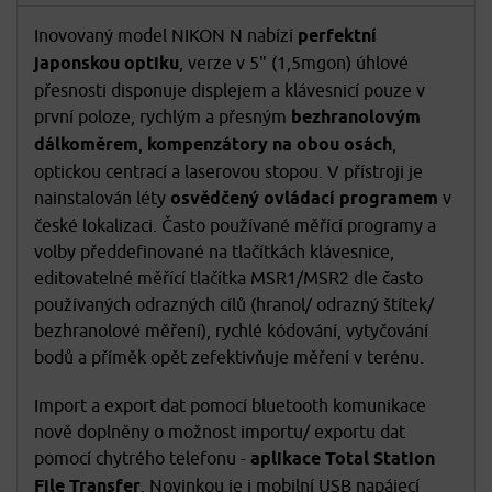
Inovovaný model NIKON N nabízí
perfektní
japonskou optiku
, verze v 5" (1,5mgon) úhlové
přesnosti disponuje displejem a klávesnicí pouze v
první poloze, rychlým a přesným
bezhranolovým
dálkoměrem
,
kompenzátory na obou osách
,
optickou centrací a laserovou stopou. V přístroji je
nainstalován léty
osvědčený ovládací programem
v
české lokalizaci. Často používané měřící programy a
volby předdefinované na tlačítkách klávesnice,
editovatelné měřící tlačítka MSR1/MSR2 dle často
používaných odrazných cílů (hranol/ odrazný štítek/
bezhranolové měření), rychlé kódování, vytyčování
bodů a příměk opět zefektivňuje měření v terénu.
Import a export dat pomocí bluetooth komunikace
nově doplněny o možnost importu/ exportu dat
pomocí chytrého telefonu -
aplikace Total Station
File Transfer
. Novinkou je i mobilní USB napájecí