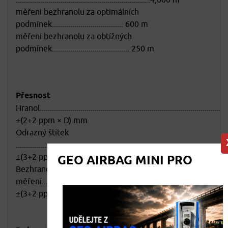
měření bezhranolu za optimálních
podmínek................................... 600 m
měření bezhranolu za obtížných
podmínek...................................... 250 m
Přesnost
Hranol.............................................................................................
±(2+2 ppm × D) mm
Odrazný štítek
....................................................................................................
±(3+2 ppm × D) mm
GEO AIRBAG MINI PRO
Bezhranolové
měření...........................................................................................
±(3+2 ppm × D) mm