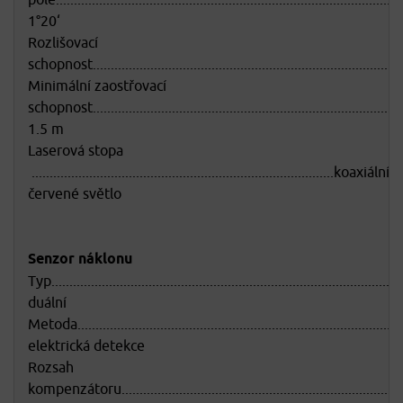
1°20‘
Rozlišovací
schopnost......................................................................................
Minimální zaostřovací
schopnost......................................................................................
1.5 m
Laserová stopa
....................................................................................koaxiální
červené světlo
Senzor náklonu
Typ..................................................................................................
duální
Metoda....................................................................................
elektrická detekce
Rozsah
kompenzátoru.................................................................................