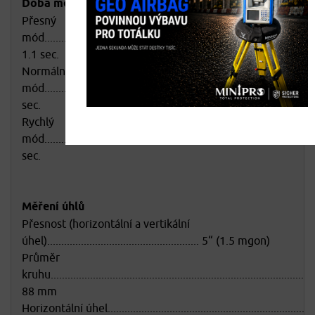
Doba měření na odrazný hranol
Přesný
mód.................................................................................................
1.1 sec.
Normální
mód...............................................................................................
sec.
Rychlý
mód...............................................................................................
sec.
Měření úhlů
Přesnost (horizontální a vertikální
úhel)...................................................... 5“ (1.5 mgon)
Průměr
kruhu..............................................................................................
88 mm
Horizontální úhel...........................................................................