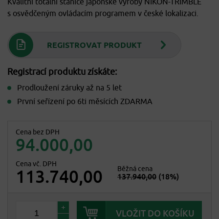
Kvalitní totální stanice japonské výroby NIKON-TRIMBLE
s osvědčeným ovládacím programem v české lokalizaci.
REGISTROVAT PRODUKT
Registrací produktu získáte:
Prodloužení záruky až na 5 let
První seřízení po 6ti měsících ZDARMA
Cena bez DPH
94.000,00
Cena vč. DPH
Běžná cena
113.740,00
137.940,00
(18%)
+