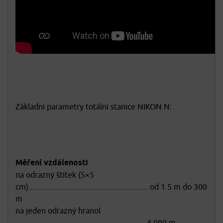
Základní parametry totální stanice NIKON N:
Měření vzdálenosti
na odrazný štítek (5×5
cm)............................................................ od 1.5 m do 300
m
na jeden odrazný hranol
..................................................................4,000 m