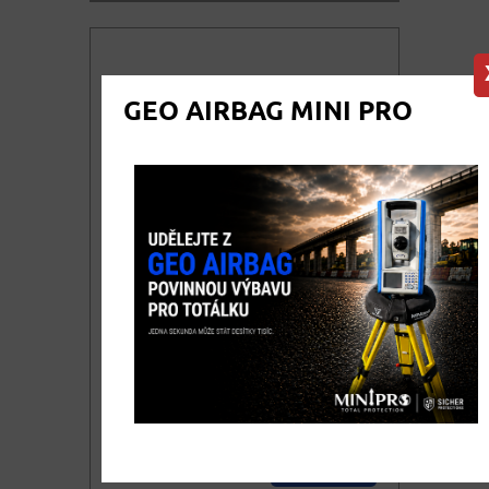
KOUPIT
cena vč. DPH
GEO AIRBAG MINI PRO
Svinovací metr KOMELON,
8m ProErgo
Svinovací metr KOMELON - PRO ERGO
8m, šíře pásky 25 mm. ČSN 25 1104,
EEC 755345. Vhodný ke kalibraci -
II.třída přesnosti.
292,30
DETAIL
cena bez DPH