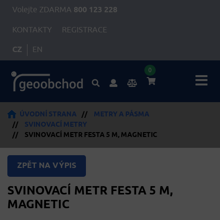
Volejte ZDARMA
800 123 228
KONTAKTY
REGISTRACE
CZ
EN
0
ÚVODNÍ STRANA
//
METRY A PÁSMA
//
SVINOVACÍ METRY
//
SVINOVACÍ METR FESTA 5 M, MAGNETIC
ZPĚT NA VÝPIS
SVINOVACÍ METR FESTA 5 M,
MAGNETIC