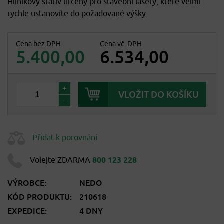
Hliníkový stativ určený pro stavební lasery, které velmi
rychle ustanovíte do požadované výšky.
Cena bez DPH
Cena vč. DPH
5.400,00
6.534,00
+
-
Přidat k porovnání
Volejte ZDARMA
800 123 228
VÝROBCE:
NEDO
KÓD PRODUKTU:
210618
EXPEDICE:
4 DNY