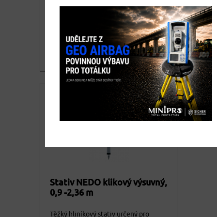
NESTLE Gottlieb je vhodný pro lehké a
středně lehké rotující lasery.
4.460,00
DETAIL
cena bez DPH
5.396,60
Nedostupné
cena vč. DPH
Stativ NEDO klikový výsuvný,
0,9 -2,36 m
Těžký hliníkový stativ určený pro