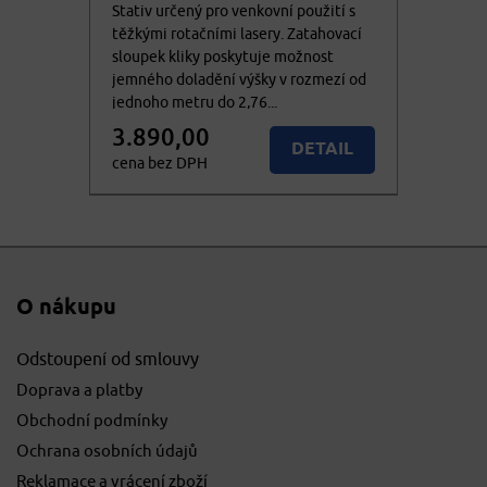
Stativ určený pro venkovní použití s
těžkými rotačními lasery. Zatahovací
sloupek kliky poskytuje možnost
jemného doladění výšky v rozmezí od
jednoho metru do 2,76...
3.890,00
DETAIL
cena bez DPH
4.706,90
KOUPIT
cena vč. DPH
O nákupu
Odstoupení od smlouvy
Doprava a platby
Obchodní podmínky
Ochrana osobních údajů
Reklamace a vrácení zboží