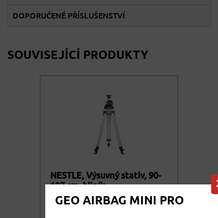
DOPORUČENÉ PŘÍSLUŠENSTVÍ
SOUVISEJÍCÍ PRODUKTY
NESTLE, Výsuvný stativ, 90-
197 cm, hliník
GEO AIRBAG MINI PRO
Středně těžký výsuvný robusní
hliníkový stativ německého výrobce