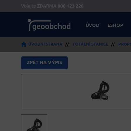
Volejte ZDARMA
800 123 228
ÚVOD
ESHOP
ÚVODNÍ STRANA
//
TOTÁLNÍ STANICE
//
PROP
ZPĚT NA VÝPIS