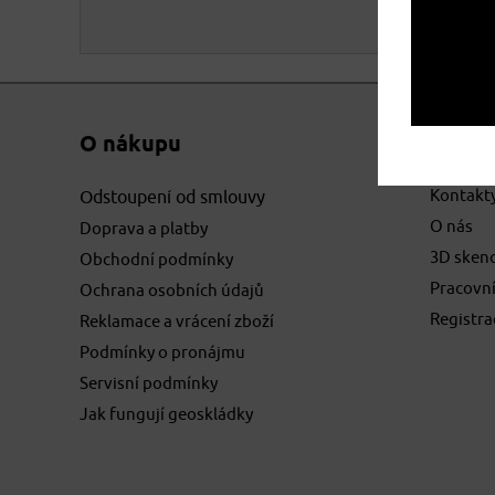
O nákupu
O spo
Kontakt
Odstoupení od smlouvy
O nás
Doprava a platby
3D sken
Obchodní podmínky
Pracovní
Ochrana osobních údajů
osobních údajů
Registr
Reklamace a vrácení zboží
Podmínky o pronájmu
Servisní podmínky
Jak fungují geoskládky