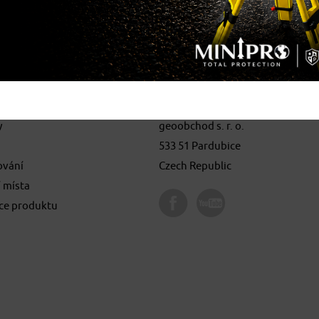
lečnosti
Kontakt
y
geoobchod s. r. o.
533 51 Pardubice
ování
Czech Republic
 místa
ace produktu