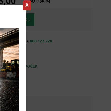
3,00
2.904,00
(46%)
X
Volejte ZDARMA
800 123 228
ĚKTERÉ Z POBOČEK