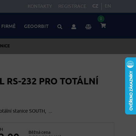
CZ
EN
KONTAKTY
REGISTRACE
0
 FIRMĚ
GEOORBIT
NICE
 RS-232 PRO TOTÁLNÍ
otální stanice SOUTH, ...
PH
Běžná cena