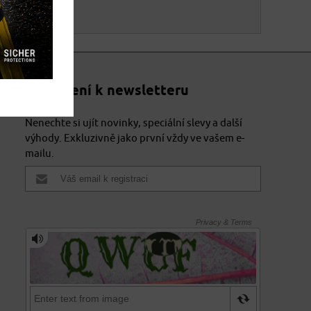
Přihlášení k newsletteru
Nenechte si ujít novinky, speciální slevy a další
výhody. Exkluzivně jako první vždy ve vašem e-
mailu.