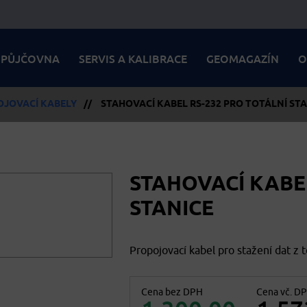
PŮJČOVNA
SERVIS A KALIBRACE
GEOMAGAZÍN
O
OJOVACÍ KABELY
//
STAHOVACÍ KABEL RS-232 PRO TOTÁLNÍ STA
STAHOVACÍ KABEL
STANICE
Propojovací kabel pro stažení dat z t
Cena bez DPH
Cena vč. D