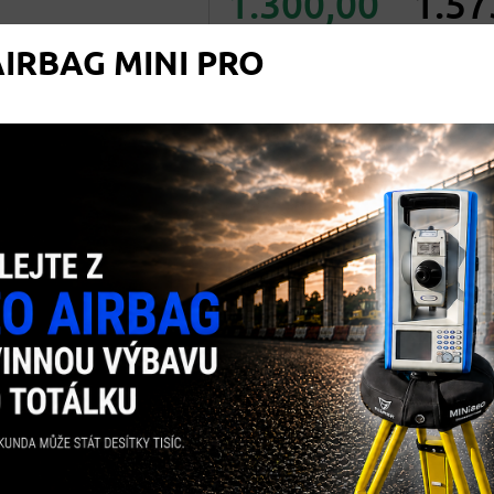
1.300,00
1.57
IRBAG MINI PRO
+
-
Přidat k porovnání
VÝROBCE:
SOUTH
KÓD PRODUKTU:
600
EXPEDICE:
SKLADEM NA N
ODEJCE
SION, ... .