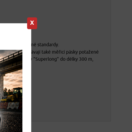
X
ují všechny běžné standardy.
kého kovu. Dodávají také měřicí pásky potažené
ové měřicí pásky "Superlong" do délky 300 m,
tností.