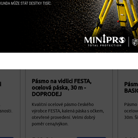
Pásmo na vidlici FESTA,
i
Pásmo
ocelová páska, 30 m -
BASIC
DOPRODEJ
,
Kvalitní ocelové pásmo českého
Pásmo 
snosti.
výrobce FESTA, kalená páska s očkem,
ocelovo
otevřené provedení. Velmi dobrý
30m. Š
poměr cena/výkon.