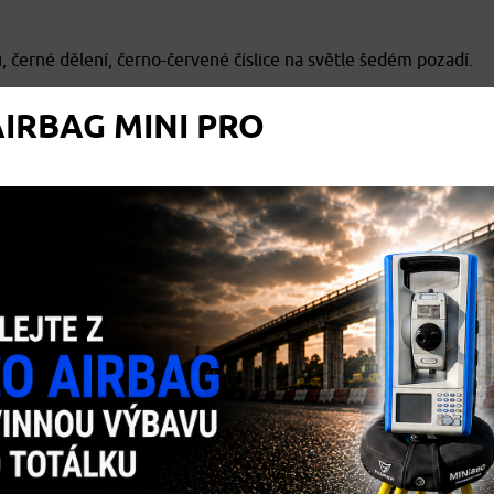
 černé dělení, černo-červené číslice na světle šedém pozadí.
IRBAG MINI PRO
ichter
mají vysokou přesnost a díky desetiletím zkušeností splň
m pouzdře potaženém PVC, stejně jako v rámu z plastu nebo leh
maltované i vyrobené z nerezové oceli. Sortiment doplňují ocel
í pásky.
 přesvědčují nejvyšší přesností, perfektní výrobou a dlouhou živo