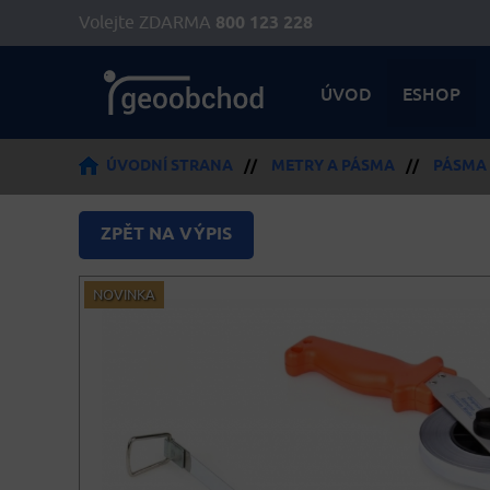
Volejte ZDARMA
800 123 228
ÚVOD
ESHOP
ÚVODNÍ STRANA
//
METRY A PÁSMA
//
PÁSMA 
ZPĚT NA VÝPIS
NOVINKA