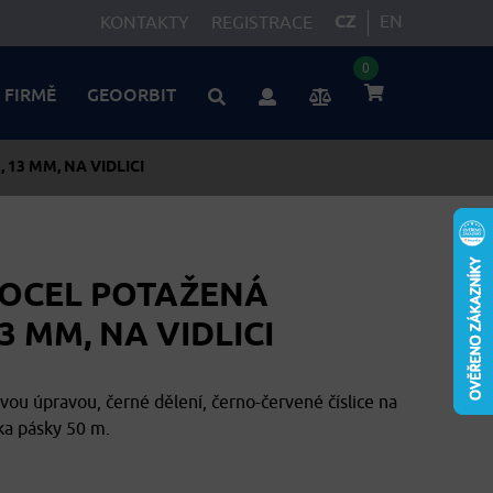
CZ
EN
KONTAKTY
REGISTRACE
0
 FIRMĚ
GEOORBIT
13 MM, NA VIDLICI
 OCEL POTAŽENÁ
3 MM, NA VIDLICI
vou úpravou, černé dělení, černo-červené číslice na
ka pásky 50 m.