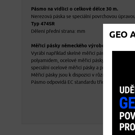
Pásmo na vidlici o celkové délce 30 m.
Nerezová páska se speciální povrchovou úpravou,
Typ 474SR
Dělení přední strana: mm
GEO A
Měřicí pásky německého výrobce Friedrich R
Vyrábí například skelné měřicí pásky v ocelové
polyamidem, ocelové měřicí pásky bíle a žlutě s
speciální ocelové měřicí pásky a praktické kapesn
Měřicí pásky jsou k dispozici v různých šířkách a
Pásmo odpovídá EC standardu třídy přesnosti II.
osobních údajů