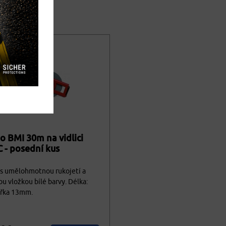
 BMI 30m na vidlici
 - posední kus
s umělohmotnou rukojetí a
u vložkou bílé barvy. Délka:
ířka 13mm.