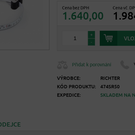
Cena bez DPH
Cena vč. D
1.640,00
1.98
+
-
Přidat k porovnání
VÝROBCE:
RICHTER
KÓD PRODUKTU:
474SR50
EXPEDICE:
SKLADEM NA N
ODEJCE