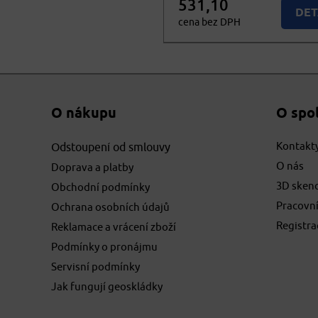
531,10
DET
cena bez DPH
642,63
Nedo
cena vč. DPH
O nákupu
O spo
Kontakt
Odstoupení od smlouvy
O nás
Doprava a platby
3D sken
Obchodní podmínky
Pracovní
Ochrana osobních údajů
Registr
Reklamace a vrácení zboží
Podmínky o pronájmu
Servisní podmínky
Jak fungují geoskládky