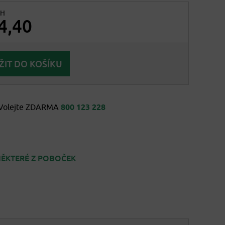
PH
4,40
Volejte ZDARMA
800 123 228
ĚKTERÉ Z POBOČEK