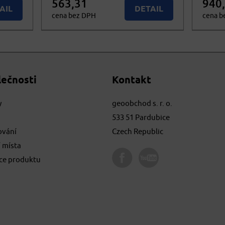
563,31
940
AIL
DETAIL
cena bez DPH
cena b
681,61
1.137
stupné
Nedostupné
cena vč. DPH
cena 
lečnosti
Kontakt
y
geoobchod s. r. o.
533 51 Pardubice
ování
Czech Republic
 místa
ace produktu