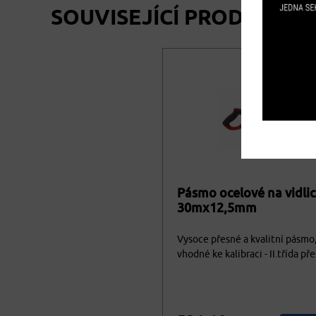
SOUVISEJÍCÍ PRODUKTY
Pásmo ocelové na vidlic
30mx12,5mm
Vysoce přesné a kvalitní pásmo
vhodné ke kalibraci - II.třída pře