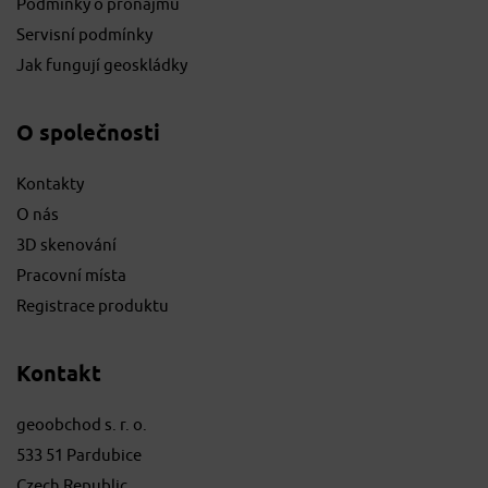
Podmínky o pronájmu
Servisní podmínky
Jak fungují geoskládky
O společnosti
Kontakty
O nás
3D skenování
Pracovní místa
Registrace produktu
Kontakt
geoobchod s. r. o.
533 51 Pardubice
Czech Republic