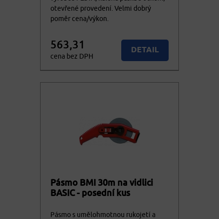
otevřené provedení. Velmi dobrý
poměr cena/výkon.
563,31
DETAIL
cena bez DPH
681,61
Nedostupné
cena vč. DPH
Pásmo BMI 30m na vidlici
BASIC - posední kus
Pásmo s umělohmotnou rukojetí a