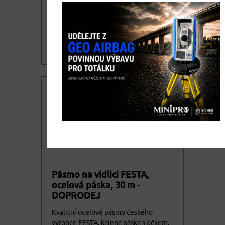
531,10
DETAIL
cena bez DPH
642,63
Nedostupné
cena vč. DPH
Pásmo na vidlici FESTA,
ocelová páska, 30 m -
DOPRODEJ
Kvalitní ocelové pásmo českého
výrobce FESTA, kalená páska s očkem,