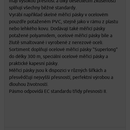
mají vysokou přesnost a díky desetiletím zkušeností
splňují všechny běžné standardy.
Vyrábí například skelné měřicí pásky v ocelovém
pouzdře potaženém PVC, stejně jako v rámu z plastu
nebo lehkého kovu. Dodávají také měřicí pásky
potažené polyamidem, ocelové měřicí pásky bíle a
žlutě smaltované i vyrobené z nerezové oceli.
Sortiment doplňují ocelové měřicí pásky "Superlong"
do délky 300 m, speciální ocelové měřicí pásky a
praktické kapesní pásky.
Měřicí pásky jsou k dispozici v různých šířkách a
přesvědčují nejvyšší přesností, perfektní výrobou a
dlouhou životností.
Pásmo odpovídá EC standardu třídy přesnosti II.