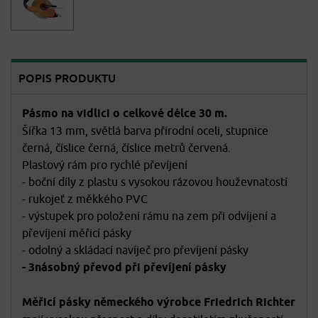
POPIS PRODUKTU
Pásmo na vidlici o celkové délce 30 m.
Šířka 13 mm, světlá barva přírodní oceli, stupnice
černá, číslice černá, číslice metrů červená.
Plastový rám pro rychlé převíjení
- boční díly z plastu s vysokou rázovou houževnatostí
- rukojeť z měkkého PVC
- výstupek pro položení rámu na zem při odvíjení a
převíjení měřicí pásky
- odolný a skládací navíječ pro převíjení pásky
- 3násobný převod při převíjení pásky
Měřicí pásky německého výrobce Friedrich Richter