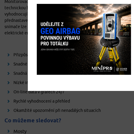
Monitorovací systém Statotest pomocí čidla nepřetržitě hlídá
technickou bezpečnost staveb. Data se odesílají pravidelně a
vyhodnocují v reálném čase, upozornění přichází dle
přednastavených limitů a na vybrané kanály (SMS, email). Naše
snímače lze připevnit téměř kdekoliv a nejsou závislé na přívodu
elektrické energie.
Přizpůsobení dle potřeb jednotlivých aplikací
Snadné úprava / rozšíření díky námi vyvinutými snímači
Snadná montáž
Nízké instalační a provozní náklady
On-line data v grafech 24/7
Rychlé vyhodnocení a přehled
Okamžité upozornění při nenadálých situacích
Co můžeme sledovat?
Mosty