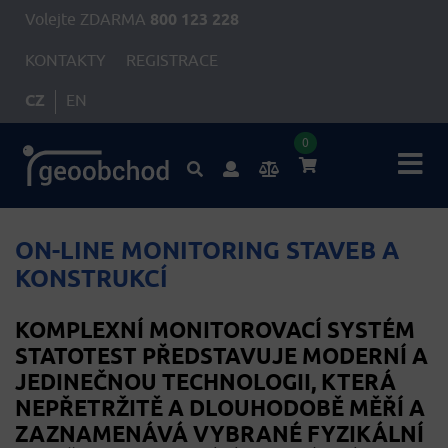
Volejte ZDARMA
800 123 228
KONTAKTY
REGISTRACE
CZ
EN
0
ON-LINE MONITORING STAVEB A
KONSTRUKCÍ
KOMPLEXNÍ MONITOROVACÍ SYSTÉM
STATOTEST PŘEDSTAVUJE MODERNÍ A
JEDINEČNOU TECHNOLOGII, KTERÁ
NEPŘETRŽITĚ A DLOUHODOBĚ MĚŘÍ A
ZAZNAMENÁVÁ VYBRANÉ FYZIKÁLNÍ