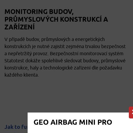
MONITORING BUDOV,
PRŮMYSLOVÝCH KONSTRUKCÍ A
ZAŘÍZENÍ
V případě budov, průmyslových a energetických
konstrukcích je nutné zajistit zejména trvalou bezpečnost
a nepřetržitý provoz. Bezpečnostní monitorovací systém
Statotest dokáže spolehlivě sledovat budovy, průmyslové
konstrukce, haly a technologické zařízení dle požadavku
každého klienta.
GEO AIRBAG MINI PRO
Jak to funguje?