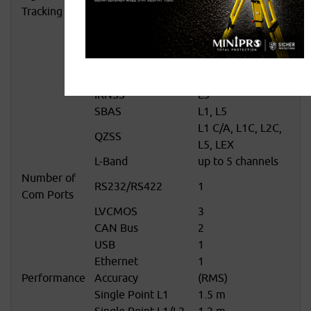
GPS
Tracking
L2P, L5
GLONASS
L1, L2, L3, L5
E1, E5 AltBOC,
Galileo
E5a, E5b, E6
BeiDou
B1, B2, B3
IRNSS
L5
SBAS
L1, L5
L1 C/A, L1C, L2C,
QZSS
L5, LEX
L-Band
up to 5 channels
Number of
RS232/RS422
1
Com Ports
LVCMOS
3
CAN Bus
2
USB
1
Ethernet
1
Performance
Accuracy
(RMS)
Single Point L1
1.5 m