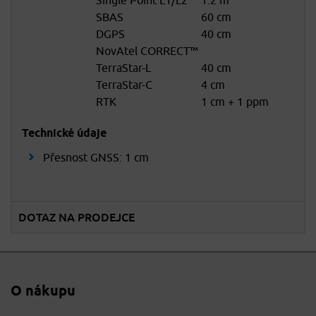
Single Point L1/L2
1.2 m
SBAS
60 cm
DGPS
40 cm
NovAtel CORRECT™
TerraStar-L
40 cm
TerraStar-C
4 cm
RTK
1 cm + 1 ppm
Technické údaje
Přesnost GNSS: 1 cm
DOTAZ NA PRODEJCE
O nákupu