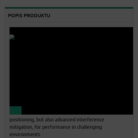
POPIS PRODUKTU
The OEM729 is a multi-frequency, backward
compatible Global Navigation Satellite System (GNSS)
receiver. This receiver offers not only precise
positioning, but also advanced interference
mitigation, for performance in challenging
environments.