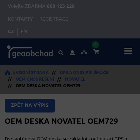
Volejte ZDARMA
800 123 228
KONTAKTY
REGISTRACE
CZ
EN
0
ÚVODNÍ STRANA
//
GPS A GNSS PŘIJÍMAČE
//
OEM GNSS ŘEŠENÍ
//
NOVATEL
//
OEM DESKA NOVATEL OEM729
ZPĚT NA VÝPIS
OEM DESKA NOVATEL OEM729
Dvojanténová OEM deska se základní konfigurací GPS +