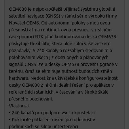
OEM638 je nejpokročilejší přijímač systému globální
satelitní navigace (GNSS) v rámci série výrobků firmy
Novatel OEM6. Od autonomní polohy s metrovou
přesností až na centimetrovou přesnost v reálném
čase pomocí RTK plně konfigurovaná deska OEM638
poskytuje flexibilitu, která plně splní vaše veškeré
požadavky. S 240 kanály a rozsáhlým sledováním a
polohováním všech již dostupných a plánovaných
signálů GNSS lze u desky OEM638 provést upgrade v
terénu, čímž se eliminuje nutnost budoucích změn
hardwaru. Nedostižná uživatelská konfigurovatelnost
desky OEM638 z ní činí ideální řešení pro aplikace v
referenčních stanicích, v časování a v široké škále
přesného polohování.
Vlastnosti
• 240 kanálů pro podporu všech konstelací
• Pokročilé potlačení rušení pro odolnost v
podmínkách se silnou interferencí