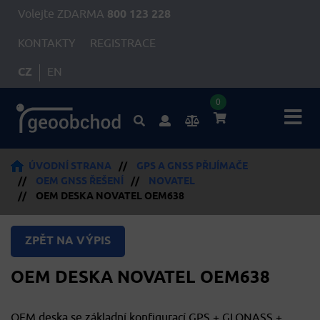
Volejte ZDARMA
800 123 228
KONTAKTY
REGISTRACE
CZ
EN
0
ÚVODNÍ STRANA
//
GPS A GNSS PŘIJÍMAČE
//
OEM GNSS ŘEŠENÍ
//
NOVATEL
//
OEM DESKA NOVATEL OEM638
ZPĚT NA VÝPIS
OEM DESKA NOVATEL OEM638
OEM deska se základní konfigurací GPS + GLONASS +