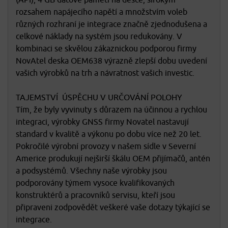
(API), 4 GB datové paměti na desce, širokým
rozsahem napájecího napětí a množstvím voleb
různých rozhraní je integrace značně zjednodušena a
celkové náklady na systém jsou redukovány. V
kombinaci se skvělou zákaznickou podporou firmy
NovAtel deska OEM638 výrazně zlepší dobu uvedení
vašich výrobků na trh a návratnost vašich investic.
TAJEMSTVÍ ÚSPĚCHU V URČOVÁNÍ POLOHY
Tím, že byly vyvinuty s důrazem na účinnou a rychlou
integraci, výrobky GNSS firmy Novatel nastavují
standard v kvalitě a výkonu po dobu více než 20 let.
Pokročilé výrobní provozy v našem sídle v Severní
Americe produkují nejširší škálu OEM přijímačů, antén
a podsystémů. Všechny naše výrobky jsou
podporovány týmem vysoce kvalifikovaných
konstruktérů a pracovníků servisu, kteří jsou
připraveni zodpovědět veškeré vaše dotazy týkající se
integrace.