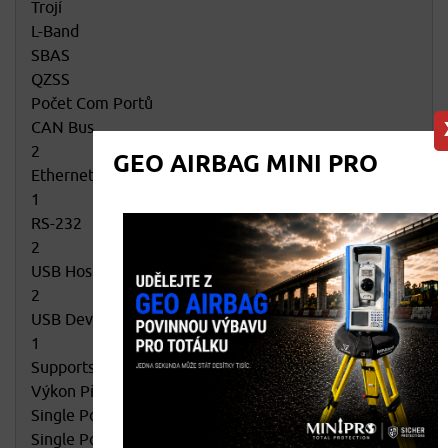
Trojí
L-Band
SBAS
QZSS
Počet Com Portů
CAN Bus
2
GEO AIRBAG MINI PRO
Ethernet
1
RS-232
2
USB Host
2
USB Device
1
Supports RS-422 (mode pin)
Výkon Přesnost
Single Point L1
Single Point L1/L2