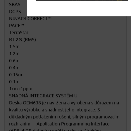
SBAS
DGPS
NovAtel CORRECT™
PACE™
TerraStar
RT-2® (RMS)
1.5m
1.2m
0.6m
0.4m
0.15m
0.1m
1cm+1ppm
SNADNÁ INTEGRACE SYSTÉM U
Deska OEM638 je navržena a vyrobena s důrazem na
kvalitu výrobku a snadnost jeho integrace. S
důkladným potlačením rušení, silným programovacím
rozhraním - Application Programming Interface