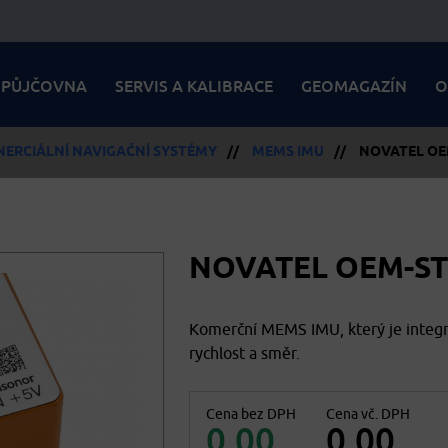
PŮJČOVNA
SERVIS A KALIBRACE
GEOMAGAZÍN
O
NERCIÁLNÍ NAVIGAČNÍ SYSTÉMY
//
MEMS IMU
//
NOVATEL OE
NOVATEL OEM-ST
Komerční MEMS IMU, který je integr
rychlost a směr.
Cena bez DPH
Cena vč. DPH
0,00
0,00