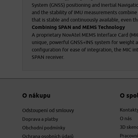
System (GNSS) positioning and Inertial Navigati
and the stability of IMU measurements combine t
that is stable and continuously available, even t
Combining SPAN and MEMS Technology
A proprietary NovAtel MEMS Interface Card (MIC
unique, powerful GNSS+INS system for weight and
configuration for ease of integration, the MIC i
SPAN receiver.
O nákupu
O spo
Kontakt
Odstoupení od smlouvy
O nás
Doprava a platby
3D sken
Obchodní podmínky
Pracovní
Ochrana osobních údajů