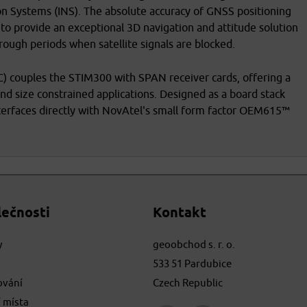
on Systems (INS). The absolute accuracy of GNSS positioning
o provide an exceptional 3D navigation and attitude solution
hrough periods when satellite signals are blocked.
) couples the STIM300 with SPAN receiver cards, offering a
 size constrained applications. Designed as a board stack
nterfaces directly with NovAtel's small form factor OEM615™
lečnosti
Kontakt
y
geoobchod s. r. o.
533 51 Pardubice
ování
Czech Republic
 místa