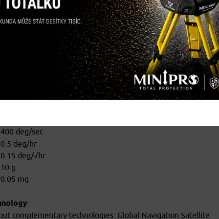
ns
39.00
45.00
22.00
55.00
400 deg/sec
0.5 deg/hr
0.15 deg/√hr
10 g
y
0.05 mg
hnology
but complementary technologies: Global Navigation Satellite