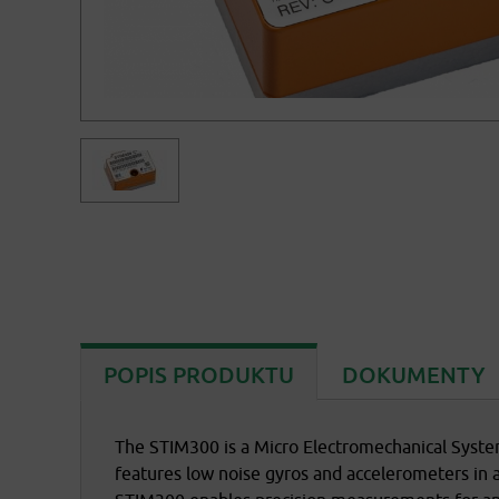
POPIS PRODUKTU
DOKUMENTY
The STIM300 is a Micro Electromechanical Syste
Prospekt OEM-STIM300
features low noise gyros and accelerometers in a