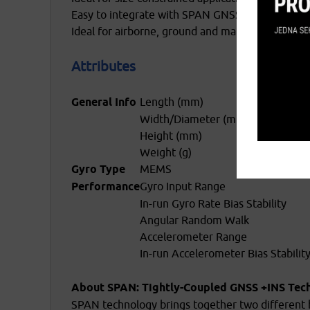
Easy to integrate with SPAN GNSS receivers
Ideal for airborne, ground and marine applicatio
Attributes
General Info
Length (mm)
Width/Diameter (mm)
Height (mm)
Weight (g)
Gyro Type
MEMS
Performance
Gyro Input Range
In-run Gyro Rate Bias Stability
Angular Random Walk
Accelerometer Range
In-run Accelerometer Bias Stabilit
About SPAN: Tightly-Coupled GNSS +INS Tec
SPAN technology brings together two different 