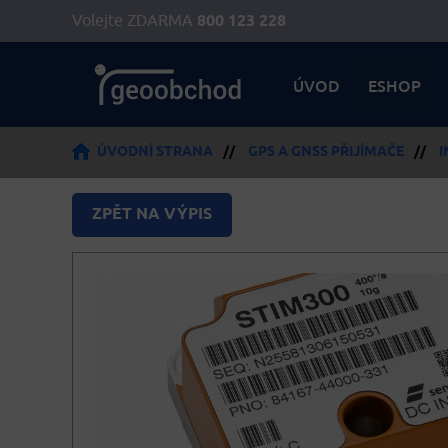
Volejte ZDARMA
800 123 228
ÚVOD
ESHOP
ÚVODNÍ STRANA
//
GPS A GNSS PŘIJÍMAČE
//
I
ZPĚT NA VÝPIS