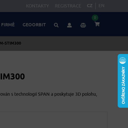
CZ
EN
KONTAKTY
REGISTRACE
0
 FIRMĚ
GEOORBIT
M-STIM300
IM300
ován s technologií SPAN a poskytuje 3D polohu,