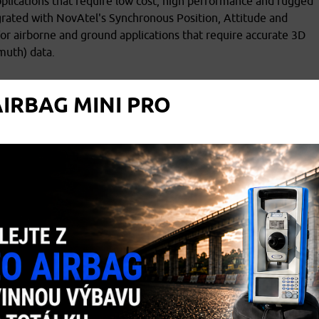
lications that require low cost, high performance and rugged
egrated with NovAtel's Synchronous Position, Attitude and
for airborne and ground applications that require accurate 3D
imuth) data.
IRBAG MINI PRO
meters