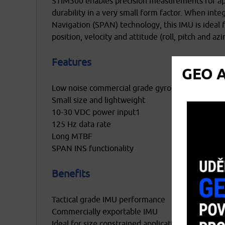
STIM300 enables precision measurements for app
durability in a very small form factor. When int
Navigation (SPAN) technology, this IMU is ideal 
position, velocity and attitude (roll, pitch and az
Features
GEO A
Low noise commercial grade gyros and accelero
Small size and lightweight
10-30 VDC power input1
125 Hz data rate
osobních údajů
Long MTBF
SPAN INS functionality
Benefits
Tactical grade IMU performance
Commercially exportable IMU
Ideal for size constrained applications