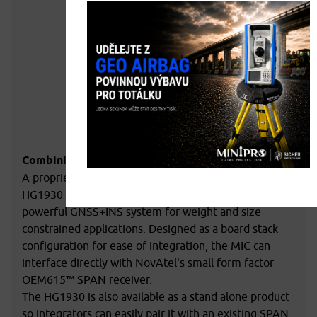
Gyro Angular Random Walk (deg/
0.125
√hr):
Gyro Scale Factor (ppm):
300
Gyro Range (±deg/s):
1000
Accelerometer Bias (mg):
3
Accelerometer Scale Factor
300
(ppm):
Accelerometer Range (±g):
30
Combining SPAN and MEMS Technology
A proprietary MEMS Interface Card (MIC) couples the
HG1930 with SPAN receivers, offering a unique,
powerful GNSS+INS system for weight and size
constrained applications. Designed as a board stack
configuration for ease of integration, the MIC can
interface directly with NovAtel's small form factor
OEM615™ SPAN receiver.
The HG1930 is also available as a stand alone product
so integrators can easily pair it with an existing SPAN