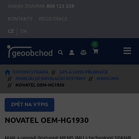
Volejte ZDARMA
800 123 228
KONTAKTY
REGISTRACE
CZ
EN
0
ÚVODNÍ STRANA
//
GPS A GNSS PŘIJÍMAČE
//
INERCIÁLNÍ NAVIGAČNÍ SYSTÉMY
//
MEMS IMU
//
NOVATEL OEM-HG1930
ZPĚT NA VÝPIS
NOVATEL OEM-HG1930
Malé a cenově dostupné MEMS IMU s technologií SPAN®