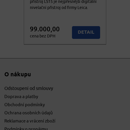
přístroj LS15 je nejpřesnější digitální
nivelační přístroj od firmy Leica.
99.000,00
DETAIL
cena bez DPH
119.790,00
Nedostupné
cena vč. DPH
O nákupu
Odstoupení od smlouvy
Doprava a platby
Obchodní podmínky
Ochrana osobních údajů
Reklamace a vrácení zboží
Podmínky o pronájmu