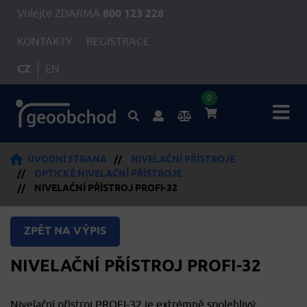
Volejte ZDARMA
800 123 228
KONTAKTY
REGISTRACE
CZ
EN
0
ÚVODNÍ STRANA
//
NIVELAČNÍ PŘÍSTROJE
//
OPTICKÉ NIVELAČNÍ PŘÍSTROJE
//
NIVELAČNÍ PŘÍSTROJ PROFI-32
ZPĚT NA VÝPIS
NIVELAČNÍ PŘÍSTROJ PROFI-32
Nivelační přístroj PROFI-32 je extrémně spolehlivý.