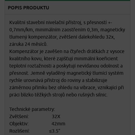
POPIS PRODUKTU
Kvalitní stavební nivelační přístroj, s přesností +-
0,7mm/km, minimálním zaostřením 0,3m, magneticky
tlumený kompenzátor, zvětšení dalekohledu 32x,
záruka 24 měsíců.
Kompenzátor je zavěšen na čtyřech drátkách z vysoce
kvalitního kovu, které zajišťují minimální koeficient
teplotní roztažnosti a poskytují nevídanou odolnost a
přesnost. Jemně vyladěný magnetický tlumící systém
rychle urovnává přístroj do roviny a stabilizuje
záměrnou přímku bez ohledu na vibrace, vznikající při
práci blízko těžkých strojů nebo rušných silnic.
Technické parametry:
Zvětšení: 32X
Objektiv: 42mm
Rozlišení: ≤3.5″