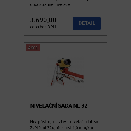
oboustranné nivelace.
3.690,00
DETAIL
cena bez DPH
4.464,90
Nedostupné
cena vč. DPH
AKCE
NIVELAČNÍ SADA NL-32
Niv. přístroj + stativ + nivelační lať 5m
Zvětšení 32x, přesnost 1,0 mm/km