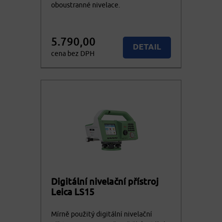
oboustranné nivelace.
5.790,00
DETAIL
cena bez DPH
7.005,90
KOUPIT
cena vč. DPH
Digitální nivelační přístroj
Leica LS15
Mírně použitý digitální nivelační