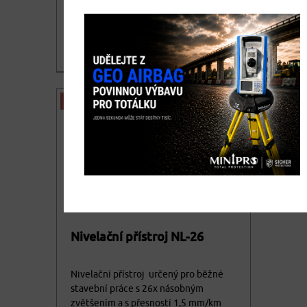
3.090,00
DETAIL
cena bez DPH
3.738,90
Více variant
cena vč. DPH
AKCE
Nivelační přístroj NL-26
Nivelační přístroj určený pro běžné
stavební práce s 26x násobným
zvětšením a s přesností 1,5 mm/km