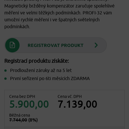
Magnetický bržděný kompenzátor zaručuje spolehlivé
měření ve velmi těžkých podmínkách. PROFI-32 vám
umožní rychlé měření i ve špatných světelných
podmínkách.
REGISTROVAT PRODUKT
Registrací produktu získáte:
Prodloužení záruky až na 5 let
První seřízení po 6ti měsících ZDARMA
Cena bez DPH
Cena vč. DPH
5.900,00
7.139,00
Běžná cena
7.744,00
(8%)