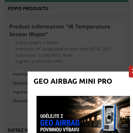
POPIS PRODUKTU
Product information "IR Temperature
Sensor IRspot"
Cable length: 1 Meter
Interface: I²C (supposed to work with MTSC-201)
Connector: 5 pole M12, male
Ingress protection: IP65
Interfaces:
I2C
GEO AIRBAG MINI PRO
Measurement Types:
Temperature Meas
Ingress Protections:
IP65
Market Segment:
Road Construction
DOTAZ NA PRODEJCE