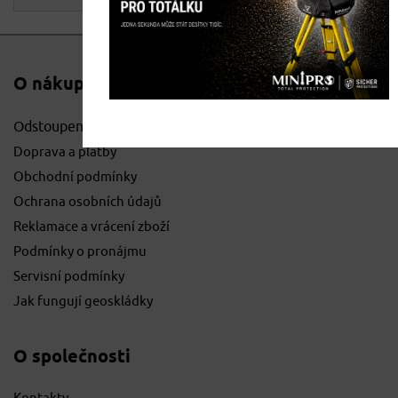
O nákupu
Odstoupení od smlouvy
Doprava a platby
Obchodní podmínky
Ochrana osobních údajů
Reklamace a vrácení zboží
Podmínky o pronájmu
Servisní podmínky
Jak fungují geoskládky
O společnosti