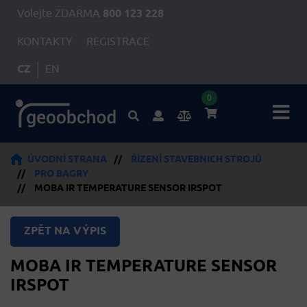
Volejte ZDARMA
800 123 228
KONTAKTY
REGISTRACE
CZ
EN
0
ÚVODNÍ STRANA
//
ŘÍZENÍ STAVEBNICH STROJŮ
//
PRO BAGRY
//
MOBA IR TEMPERATURE SENSOR IRSPOT
ZPĚT NA VÝPIS
MOBA IR TEMPERATURE SENSOR
IRSPOT