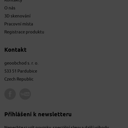
Kontakty
O nás
3D skenování
Pracovní místa
Registrace produktu
Kontakt
geoobchod s. r. o.
533 51 Pardubice
Czech Republic
Přihlášení k newsletteru
Nenechte si ujít novinky, speciální slevy a další výhody.