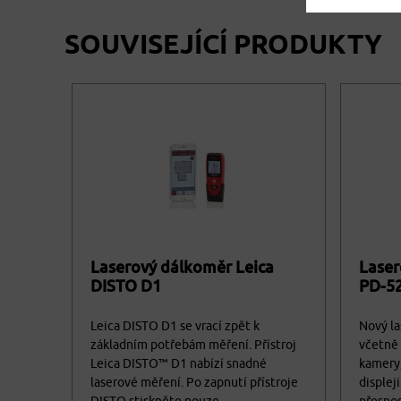
SOUVISEJÍCÍ PRODUKTY
Laserový dálkoměr Leica
Lase
DISTO D1
PD-5
Leica DISTO D1 se vrací zpět k
Nový l
základním potřebám měření. Přístroj
včetně 
Leica DISTO™ D1 nabízí snadné
kamery,
laserové měření. Po zapnutí přístroje
displej