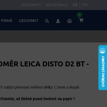
CZ
EN
KONTAKTY
REGISTRACE
0
 FIRMĚ
GEOORBIT
ĚR LEICA DISTO D2 BT -
T nabízí přesnost měření délky 1,5mm a dosah
ízením, už žádné psaní hodnot na papír !