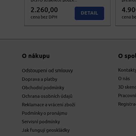
DISTO stiskněte pouze...
přesno
2.260,00
4.90
DETAIL
cena bez DPH
cena b
2.734,60
5.929,
KOUPIT
cena vč. DPH
cena v
O nákupu
O spo
Kontakt
Odstoupení od smlouvy
O nás
Doprava a platby
3D sken
Obchodní podmínky
Pracovní
Ochrana osobních údajů
Registr
Reklamace a vrácení zboží
Podmínky o pronájmu
Servisní podmínky
Jak fungují geoskládky