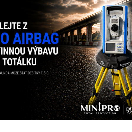
imální a maximální délky
í Pythagorovy věty