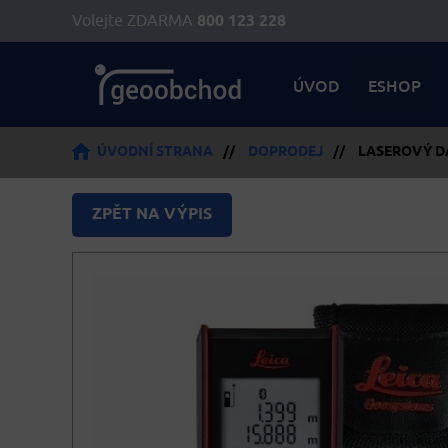
Volejte ZDARMA
800 123 228
ÚVOD
ESHOP
ÚVODNÍ STRANA
//
DOPRODEJ
//
LASEROVÝ DÁ
ZPĚT NA VÝPIS