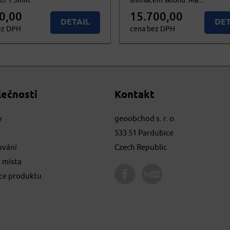
stí 1.5mm.
snímačem sklonu. Má...
0,00
15.700,00
DETAIL
DET
ez DPH
cena bez DPH
00
18.997,00
KOUPIT
Nedo
č. DPH
cena vč. DPH
lečnosti
Kontakt
y
geoobchod s. r. o.
533 51 Pardubice
ování
Czech Republic
 místa
ace produktu