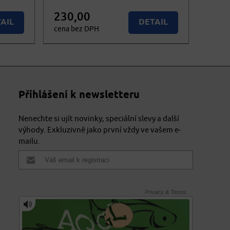
230,00
AIL
DETAIL
cena bez DPH
278,30
KOUPIT
stupné
cena vč. DPH
Přihlášení k newsletteru
Nenechte si ujít novinky, speciální slevy a další
výhody. Exkluzivně jako první vždy ve vašem e-
mailu.