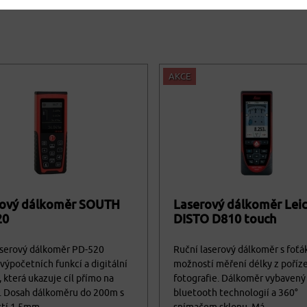
AKCE
rový dálkoměr SOUTH
Laserový dálkoměr Lei
20
DISTO D810 touch
aserový dálkoměr PD-520
Ruční laserový dálkoměr s foť
výpočetních funkcí a digitální
možností měření délky z poříz
 která ukazuje cíl přímo na
fotografie. Dálkoměr vybavený
i. Dosah dálkoměru do 200m s
bluetooth technologií a 360°