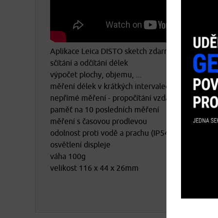
osobních údajů
Aplikace Leica DISTO sketch zdarma
sčítání a odčítání délek
výpočet plochy, objemu, ...
měření délek v krátkých intervalech, měření min
nepřímé měření - propočítání vzdálenosti pomoc
paměť na 10 posledních měření
měření s časovou prodlevou
odolnost proti vodě a prachu (IP54)
osvětlení displeje
váha 100g
velikost 116 x 44 x 26mm