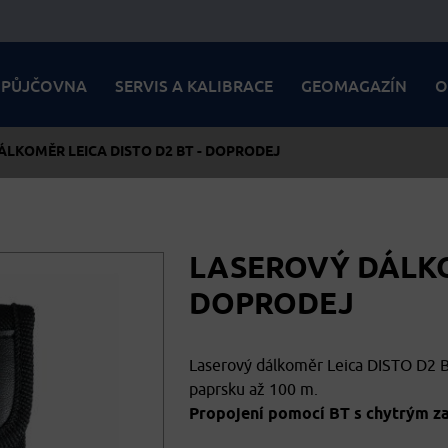
PŮJČOVNA
SERVIS A KALIBRACE
GEOMAGAZÍN
O
LKOMĚR LEICA DISTO D2 BT - DOPRODEJ
LASEROVÝ DÁLKOM
DOPRODEJ
Laserový dálkoměr Leica DISTO D2 B
paprsku až 100 m.
Propojení pomocí BT s chytrým zař