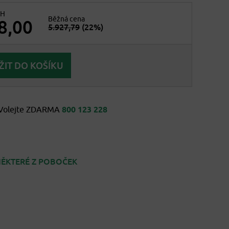
PH
Běžná cena
8,00
5.927,79
(22%)
Volejte ZDARMA
800 123 228
ĚKTERÉ Z POBOČEK