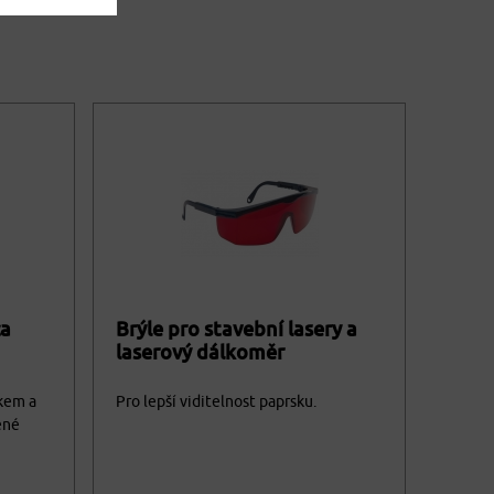
ca
Brýle pro stavební lasery a
laserový dálkoměr
ákem a
Pro lepší viditelnost paprsku.
ené