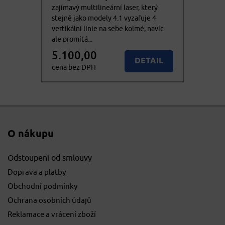
zajímavý multilineární laser, který
stejně jako modely 4.1 vyzařuje 4
vertikální linie na sebe kolmé, navíc
ale promítá...
5.100,00
DETAIL
cena bez DPH
6.171,00
Nedostupné
cena vč. DPH
O nákupu
Odstoupení od smlouvy
Doprava a platby
Obchodní podmínky
Ochrana osobních údajů
Reklamace a vrácení zboží