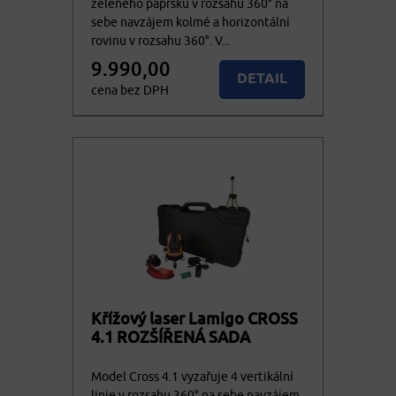
zeleného paprsku v rozsahu 360° na
sebe navzájem kolmé a horizontální
rovinu v rozsahu 360°. V...
9.990,00
DETAIL
cena bez DPH
12.087,90
KOUPIT
cena vč. DPH
Křížový laser Lamigo CROSS
4.1 ROZŠÍŘENÁ SADA
Model Cross 4.1 vyzařuje 4 vertikální
linie v rozsahu 360° na sebe navzájem