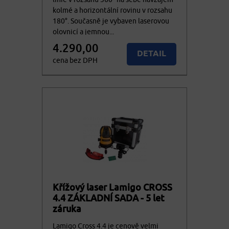
kolmé a horizontální rovinu v rozsahu
180°. Současně je vybaven laserovou
olovnicí a jemnou...
4.290,00
DETAIL
cena bez DPH
5.190,90
Nedostupné
cena vč. DPH
Křížový laser Lamigo CROSS
4.4 ZÁKLADNÍ SADA - 5 let
záruka
Lamigo Cross 4.4 je cenově velmi