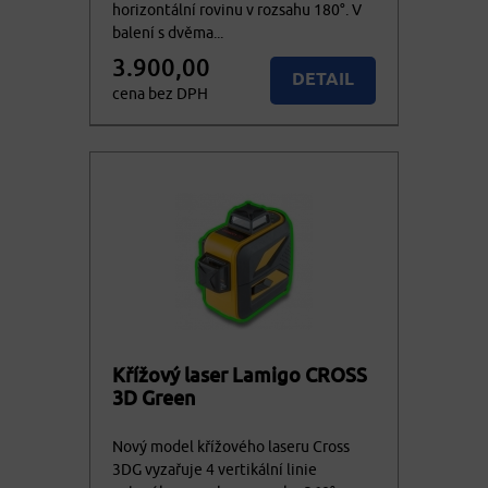
horizontální rovinu v rozsahu 180°. V
balení s dvěma...
3.900,00
DETAIL
cena bez DPH
4.719,00
Více variant
cena vč. DPH
Křížový laser Lamigo CROSS
3D Green
Nový model křížového laseru Cross
3DG vyzařuje 4 vertikální linie