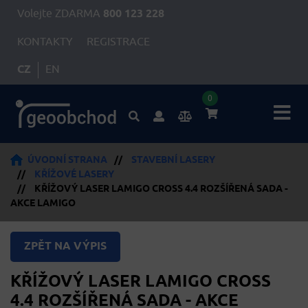
Volejte ZDARMA
800 123 228
KONTAKTY
REGISTRACE
CZ
EN
0
ÚVODNÍ STRANA
//
STAVEBNÍ LASERY
//
KŘÍŽOVÉ LASERY
//
KŘÍŽOVÝ LASER LAMIGO CROSS 4.4 ROZŠÍŘENÁ SADA -
AKCE LAMIGO
ZPĚT NA VÝPIS
KŘÍŽOVÝ LASER LAMIGO CROSS
4.4 ROZŠÍŘENÁ SADA - AKCE