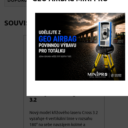
DOPORUČENÉ PŘÍSLUŠENSTVÍ
SOUVISEJÍCÍ PRODUKTY
Křížový laser Lamigo CROSS
3.2
Nový model křížového laseru Cross 3.2
vyzařuje 4 vertikální linie v rozsahu
180° na sebe navzájem kolmé a