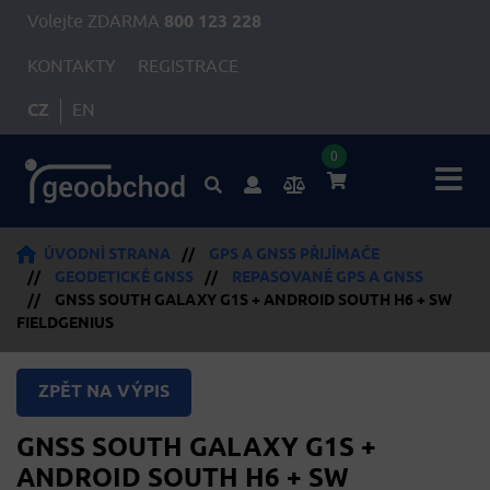
Volejte ZDARMA
800 123 228
KONTAKTY
REGISTRACE
CZ
EN
0
ÚVODNÍ STRANA
//
GPS A GNSS PŘIJÍMAČE
//
GEODETICKÉ GNSS
//
REPASOVANÉ GPS A GNSS
//
GNSS SOUTH GALAXY G1S + ANDROID SOUTH H6 + SW
FIELDGENIUS
ZPĚT NA VÝPIS
GNSS SOUTH GALAXY G1S +
ANDROID SOUTH H6 + SW