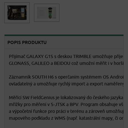
POPIS PRODUKTU
Přijímač GALAXY G1S s deskou TRIMBLE umožňuje příjem
GLONASS, GALILEO a BEIDOU což umožní měřit i v horšíc
Záznamník SOUTH H6 s operčaním systémem OS Android 
ovladatelný a umožňuje rychlý import a export naměřených
Měřící SW FieldGenius je lokalizovaný do českého jazyka a
mřížky pro měření v S-JTSK a BPV. Program obsahuje všec
a výpočetní funkce pro práci v terénu a zároveň umožňuje 
mapového podkladu z WMS (např. katastrální mapy, či orto