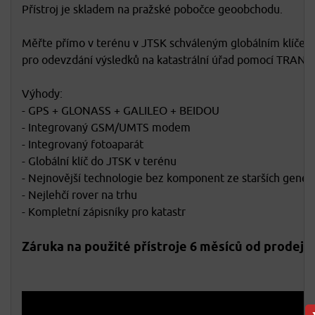
Přístroj je skladem na pražské pobočce geoobchodu.
Měřte přímo v terénu v JTSK schváleným globálním klíčem.
pro odevzdání výsledků na katastrální úřad pomocí TRA
Výhody:
- GPS + GLONASS + GALILEO + BEIDOU
- Integrovaný GSM/UMTS modem
- Integrovaný fotoaparát
- Globální klíč do JTSK v terénu
- Nejnovější technologie bez komponent ze starších gene
- Nejlehčí rover na trhu
- Kompletní zápisníky pro katastr
Záruka na použité přístroje 6 měsíců od prodeje.