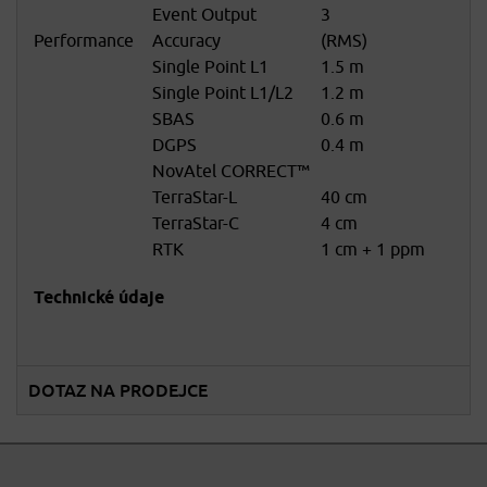
Event Output
3
Performance
Accuracy
(RMS)
Single Point L1
1.5 m
Single Point L1/L2
1.2 m
SBAS
0.6 m
DGPS
0.4 m
NovAtel CORRECT™
TerraStar-L
40 cm
TerraStar-C
4 cm
RTK
1 cm + 1 ppm
Technické údaje
DOTAZ NA PRODEJCE