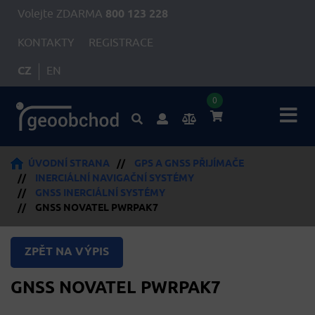
Volejte ZDARMA
800 123 228
KONTAKTY
REGISTRACE
CZ
EN
0
ÚVODNÍ STRANA
//
GPS A GNSS PŘIJÍMAČE
//
INERCIÁLNÍ NAVIGAČNÍ SYSTÉMY
//
GNSS INERCIÁLNÍ SYSTÉMY
//
GNSS NOVATEL PWRPAK7
ZPĚT NA VÝPIS
GNSS NOVATEL PWRPAK7