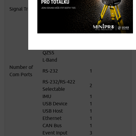
Consumption (w)
Signal Tracking
GPS
L1, L2, L2C, L5
GLONASS
L1, L2, L2C
BeiDou
B1, B2, B3
E1, E5a, E5b, E6,
Galileo
AltBOC
SBAS
QZSS
L-Band
Number of
RS-232
1
Com Ports
RS-232/RS-422
2
Selectable
IMU
1
USB Device
1
USB Host
1
Ethernet
1
CAN Bus
1
Event Input
3