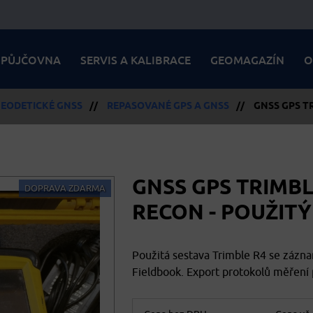
PŮJČOVNA
SERVIS A KALIBRACE
GEOMAGAZÍN
O
EODETICKÉ GNSS
//
REPASOVANÉ GPS A GNSS
//
GNSS GPS T
GNSS GPS TRIMB
DOPRAVA ZDARMA
RECON - POUŽITÝ
Použitá sestava Trimble R4 se zázn
Fieldbook. Export protokolů měření