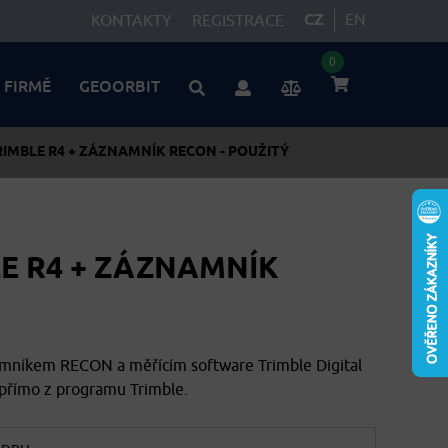
CZ
EN
KONTAKTY
REGISTRACE
0
 FIRMĚ
GEOORBIT
RIMBLE R4 + ZÁZNAMNÍK RECON - POUŽITÝ
LE R4 + ZÁZNAMNÍK
amníkem RECON a měřícím software Trimble Digital
 přímo z programu Trimble.