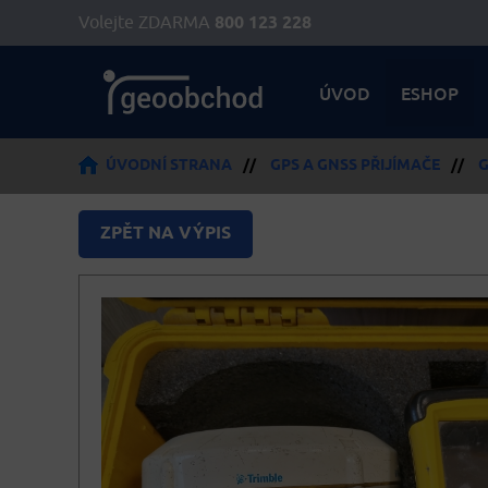
Volejte ZDARMA
800 123 228
ÚVOD
ESHOP
ÚVODNÍ STRANA
//
GPS A GNSS PŘIJÍMAČE
//
G
ZPĚT NA VÝPIS