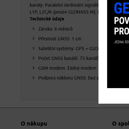
kanály. Paralelní sledování signálů: – GPS: L1C
L1P, L2C/A (pouze GLONASS M), L2P – SBAS: L
Technické údaje
Záruka: 6 měsíců
Přesnost GNSS: 1 cm
Satelitní systémy: GPS + GLONASS
Počet GNSS kanálů: 75 kanálů
GSM modem: žádný modem
Podpora náklonu GNSS: bez senzoru náklon
osobních údajů
O nákupu
O spo