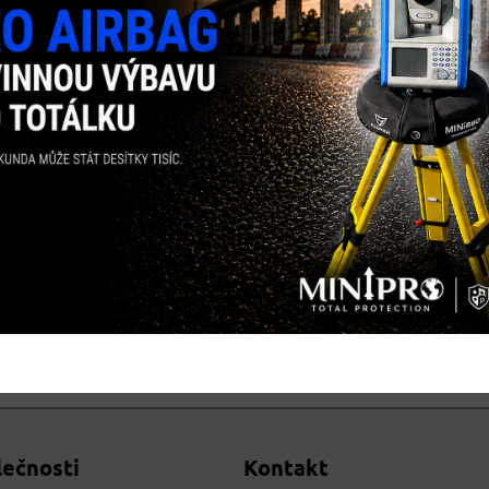
/A, L2E(Trimble technologie sledování L2P) – GLONASS1 : L1C/A,
1C/A
u
lečnosti
Kontakt