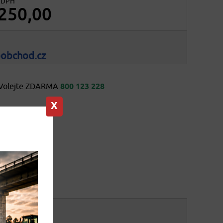
. DPH
250,00
oobchod.cz
Volejte ZDARMA
800 123 228
X