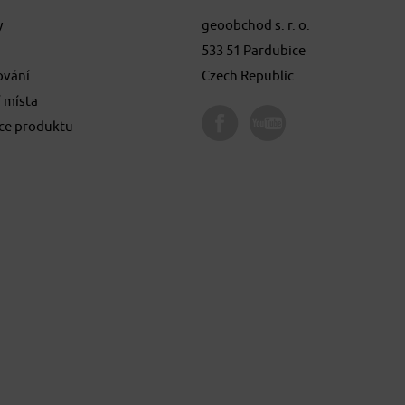
y
geoobchod s. r. o.
533 51 Pardubice
ování
Czech Republic
 místa
ace produktu