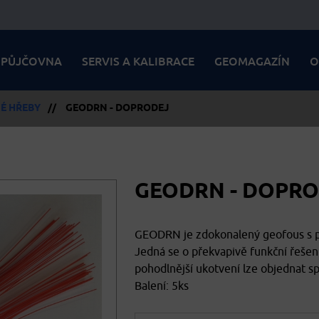
PŮJČOVNA
SERVIS A KALIBRACE
GEOMAGAZÍN
O
É HŘEBY
//
GEODRN - DOPRODEJ
GEODRN - DOPR
GEODRN je zdokonalený geofous s p
Jedná se o překvapivě funkční řešení
pohodlnější ukotvení lze objednat s
Balení: 5ks