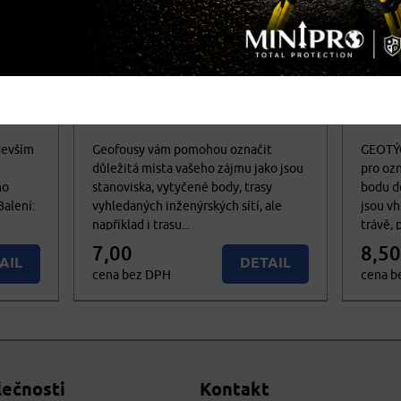
cena vč. DPH
cena 
KO 30
Geofousy
Geot
devším
Geofousy vám pomohou označit
GEOTÝČ
důležitá místa vašeho zájmu jako jsou
pro oz
no
stanoviska, vytyčené body, trasy
bodu d
Balení:
vyhledaných inženýrských sítí, ale
jsou v
například i trasu...
trávě, p
7,00
8,50
AIL
DETAIL
cena bez DPH
cena b
8,47
10,29
PIT
KOUPIT
cena vč. DPH
cena 
lečnosti
Kontakt