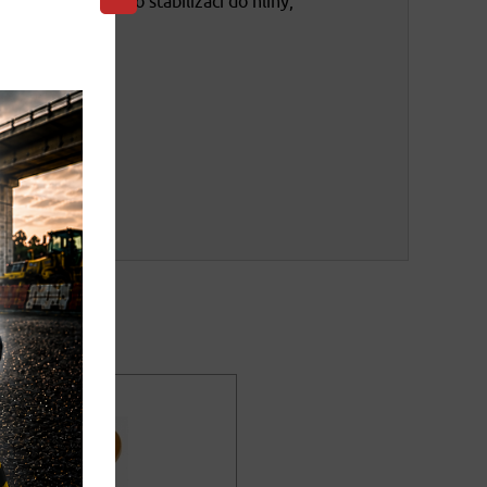
kční řešení pro stabilizaci do hlíny,
ň do Geošpičky
 různých barvách - žlutá, bílá,
černá a červená. Jde o
ní materiál, který nese barvu.
00
DETAIL
ez DPH
9
KOUPIT