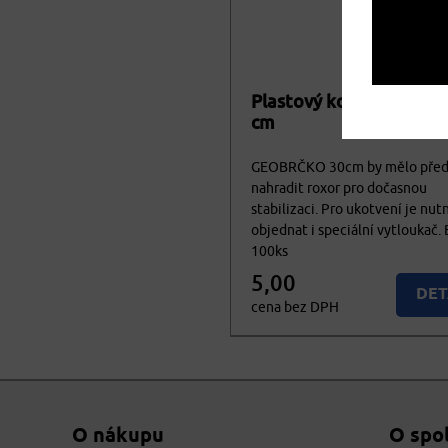
cena vč. DPH
Plastový kolík GEOBRČ
cm
GEOBRČKO 30cm by mělo pře
nahradit roxor pro dočasnou
stabilizaci. Pro ukotvení je nut
objednat i speciální vytloukač. 
100ks
5,00
DET
cena bez DPH
6,05
KOU
cena vč. DPH
O nákupu
O spo