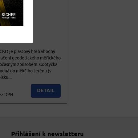
vč. DPH
ýčko
KO je plastový hřeb vhodný
načení geodetického měřického
očasným způsobem. Gootýčka
hodná do měkčího terénu (v
ísku,...
DETAIL
ez DPH
KOUPIT
vč. DPH
Přihlášení k newsletteru