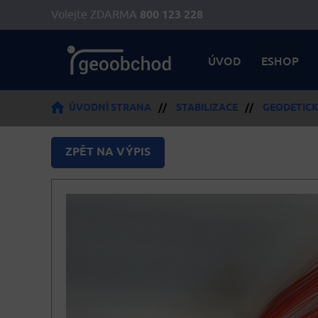
Volejte ZDARMA
800 123 228
ÚVOD
ESHOP
ÚVODNÍ STRANA
//
STABILIZACE
//
GEODETICK
ZPĚT NA VÝPIS