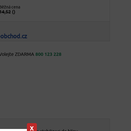
Běžná cena
14,52
()
oobchod.cz
Volejte ZDARMA
800 123 228
X