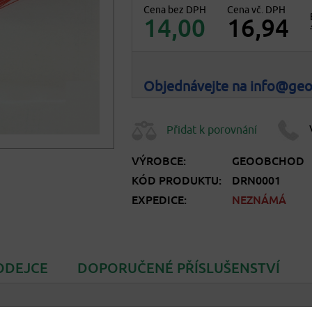
Cena bez DPH
Cena vč. DPH
14,00
16,94
Objednávejte na info@ge
Přidat k porovnání
VÝROBCE:
GEOOBCHOD
KÓD PRODUKTU:
DRN0001
EXPEDICE:
NEZNÁMÁ
ODEJCE
DOPORUČENÉ PŘÍSLUŠENSTVÍ