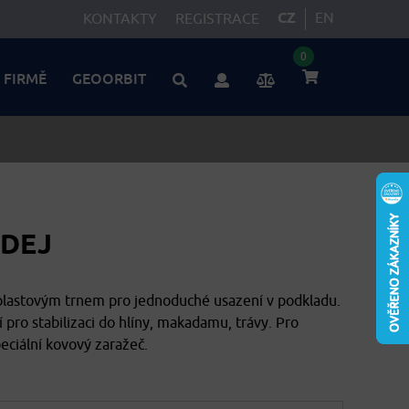
CZ
EN
KONTAKTY
REGISTRACE
0
 FIRMĚ
GEOORBIT
ODEJ
lastovým trnem pro jednoduché usazení v podkladu.
 pro stabilizaci do hlíny, makadamu, trávy. Pro
peciální kovový zaražeč.