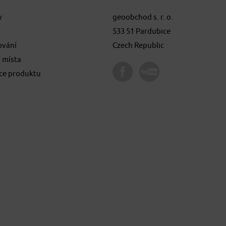
y
geoobchod s. r. o.
533 51 Pardubice
ování
Czech Republic
 místa
ace produktu