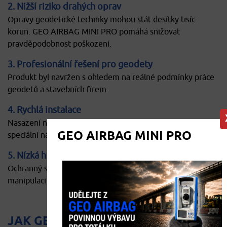
2. Nižší riziko drahých oprav
Opravy geodetické techniky mohou stát desítky tisíc
korun. GEO AIRBAG MINI PRO pomáhá snižovat
pravděpodobnost poškození.
3. Profesionální řešení pro geodety
Produkt byl navržen s ohledem na reálné podmínky práce
geodetů a stavebních firem.
4. Rychlá instalace
Nasazení na stativ je jednoduché a nevyžaduje žádné
GEO AIRBAG MINI PRO
speciální nářadí.
5. Nízká hmotnost
Ochranný systém nezatěžuje techniku ani nekomplikuje
manipulaci v terénu.
JAK GEO AIRBAG MINI PRO