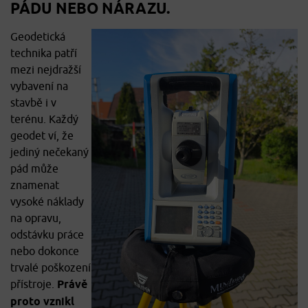
PÁDU NEBO NÁRAZU.
Geodetická
technika patří
mezi nejdražší
vybavení na
stavbě i v
terénu. Každý
geodet ví, že
jediný nečekaný
pád může
znamenat
vysoké náklady
na opravu,
odstávku práce
nebo dokonce
trvalé poškození
přístroje.
Právě
proto vznikl