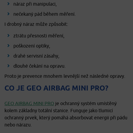
náraz při manipulaci,
nečekaný pád během měření.
I drobný náraz může způsobit:
ztrátu přesnosti měření,
poškození optiky,
drahé servisní zásahy,
dlouhé čekání na opravu.
Proto je prevence mnohem levnější než následné opravy.
CO JE GEO AIRBAG MINI PRO?
GEO AIRBAG MINI PRO
je ochranný systém umístěný
kolem základny totální stanice. Funguje jako tlumicí
ochranný prvek, který pomáhá absorbovat energii při pádu
nebo nárazu.