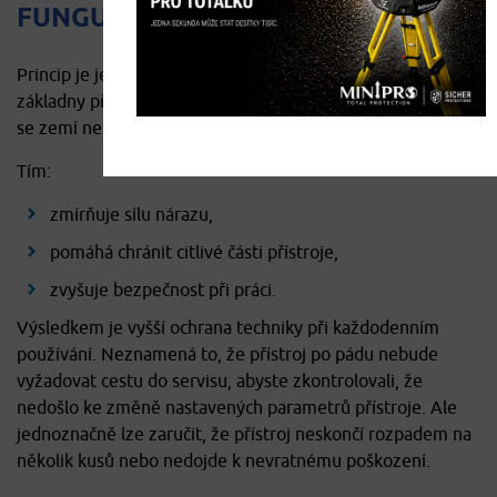
FUNGUJE?
Princip je jednoduchý – ochranný prvek umístěný kolem
základny přístroje pomáhá absorbovat energii při kontaktu
se zemí nebo překážkou.
Tím:
zmírňuje sílu nárazu,
pomáhá chránit citlivé části přístroje,
zvyšuje bezpečnost při práci.
Výsledkem je vyšší ochrana techniky při každodenním
používání. Neznamená to, že přístroj po pádu nebude
vyžadovat cestu do servisu, abyste zkontrolovali, že
nedošlo ke změně nastavených parametrů přístroje. Ale
jednoznačně lze zaručit, že přístroj neskončí rozpadem na
několik kusů nebo nedojde k nevratnému poškození.