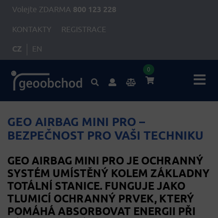
Volejte ZDARMA
800 123 228
KONTAKTY
REGISTRACE
CZ
EN
0
GEO AIRBAG MINI PRO –
BEZPEČNOST PRO VAŠI TECHNIKU
GEO AIRBAG MINI PRO JE OCHRANNÝ
SYSTÉM UMÍSTĚNÝ KOLEM ZÁKLADNY
TOTÁLNÍ STANICE. FUNGUJE JAKO
TLUMICÍ OCHRANNÝ PRVEK, KTERÝ
POMÁHÁ ABSORBOVAT ENERGII PŘI