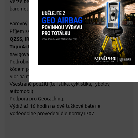
Verze bez elektromagnetického kompasu a
barometrického výškoměru.
Barevný,
nedotykový
displej s úhlopříčkou 2,6".
Příjem satelitních systémů GPS, GLONASS,
GALILEO,
QZSS, IRNSS
- vysoká přesnost určení polohy.
TopoActive Europe
, s možností automatického
navigování.
Podrobná mapa ČR v měřítku 1 : 10 000 (voucher s
kódem pro stažení mapy TOPO Czech PRO).
Slot na microSD kartu + 16GB vnitřní paměť.
Všestrané použití (turistika, cyklistika, rybolov,
automobil).
Podpora pro Geocaching.
Výdrž až 16 hodin na dvě tužkové baterie.
Voděodolné provedení dle normy IPX7.