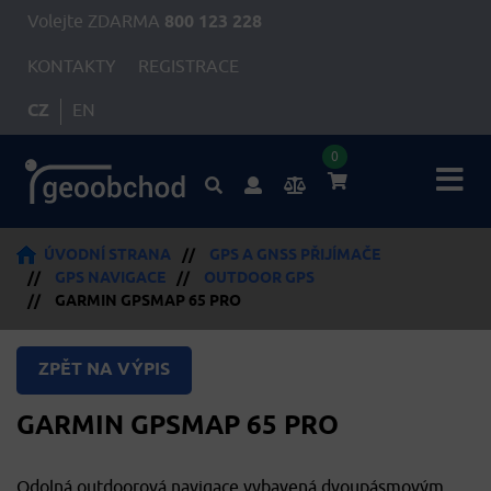
Volejte ZDARMA
800 123 228
KONTAKTY
REGISTRACE
CZ
EN
0
ÚVODNÍ STRANA
//
GPS A GNSS PŘIJÍMAČE
//
GPS NAVIGACE
//
OUTDOOR GPS
//
GARMIN GPSMAP 65 PRO
ZPĚT NA VÝPIS
GARMIN GPSMAP 65 PRO
Odolná outdoorová navigace vybavená dvoupásmovým