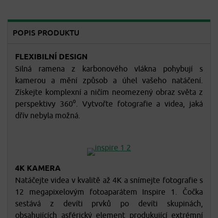
POPIS PRODUKTU
FLEXIBILNÍ DESIGN
Silná ramena z karbonového vlákna pohybují s
kamerou a mění způsob a úhel vašeho natáčení.
Získejte komplexní a ničím neomezený obraz světa z
perspektivy 360⁰. Vytvořte fotografie a videa, jaká
dřív nebyla možná.
4K KAMERA
Natáčejte videa v kvalitě až 4K a snímejte fotografie s
12 megapixelovým fotoaparátem Inspire 1. Čočka
sestává z devíti prvků po devíti skupinách,
obsahujících asférický element produkující extrémní