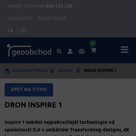
Volejte ZDARMA
800 123 228
KONTAKTY
REGISTRACE
CZ
EN
0
ÚVODNÍ STRANA
//
DRONY
//
DRON INSPIRE 1
ZPĚT NA VÝPIS
DRON INSPIRE 1
Inspire 1 nabéízí nejpokročilejší technologie od
společnosti DJI v unikátním Transforming designu, 4K