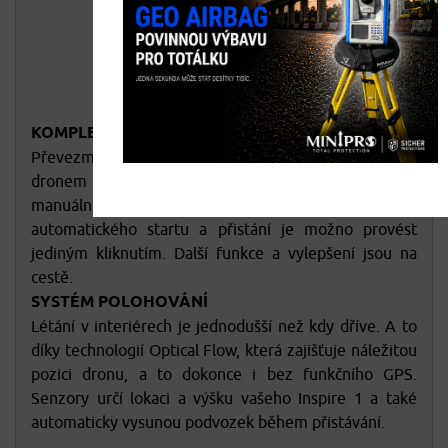
KOMPLEXNÍ MOBILNÍ APLIKACE
Převezměte kompletní kontrolu nad svou kamerou a
dronem s komplexní mobilní aplikací. Všechno od
manuální kontroly. letecké telemetrie a dokonce i
automatického startu a přistání je možno provést
jediným kliknutím. Další funkce a vylepšení jsou na
cestě.
SYSTÉM POLOHOVÁNÍ
Létání v interiérech je jednodušší než kdy dříve. A to
díky technologií Optical Flow, která zajišťuje náležitou
pozici dronu, a to dokonce i bez funkčního GPS.
Senzory určí lokaci a výšku vašeho Inspire 1 a také
automaticky vysunou podvozek během přistávání.