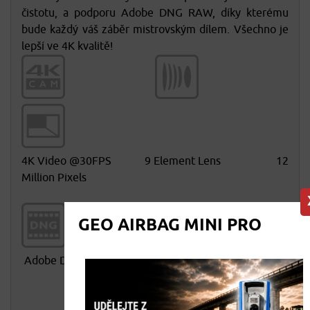
čistotu, a podporu Adobe DNG RAW, díky kterému
bude každý váš záběr mistrovským dílem. Všechno je
lepší ve 4K kvalitě!
4K Video @30FPS 9 Element Lens 12
Million Pixels
GEO AIRBAG MINI PRO
Adobe DNG Support