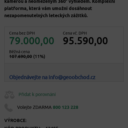
kamerou a neomezeným 360° výhledem. Komplexní
platforma, která vám umožní dosáhnout
nezapomenutelných leteckých zážitků.
Cena bez DPH
Cena vč. DPH
79.000,00
95.590,00
Běžná cena
107.690,00
(11%)
Objednávejte na info@geoobchod.cz
Přidat k porovnání
Volejte ZDARMA
800 123 228
VÝROBCE: