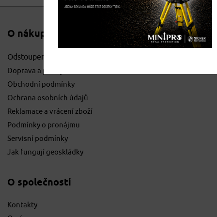
O nákupu
Odstoupení od smlouvy
Doprava a platby
Obchodní podmínky
Ochrana osobních údajů
Reklamace a vrácení zboží
Podmínky o pronájmu
Servisní podmínky
Jak fungují geoskládky
O společnosti
Kontakty