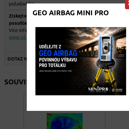
požadavkům.
GEO AIRBAG MINI PRO
Získejte jistotu při práci s 3D technologiemi a
posuňte svou efektivitu na novou úroveň!
Více informací a ukázka výstupů na
www.3d.geoobchod.cz
DOTAZ NA PRODEJCE
SOUVISEJÍCÍ PRODUKTY