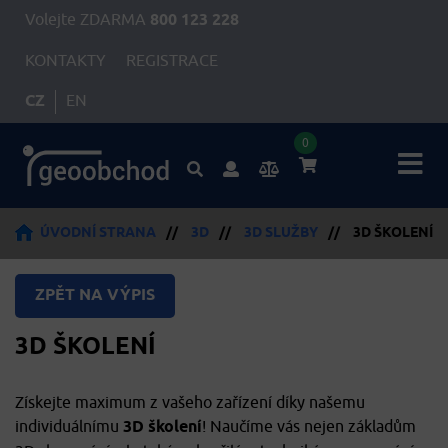
Volejte ZDARMA
800 123 228
KONTAKTY
REGISTRACE
CZ
EN
0
ÚVODNÍ STRANA
//
3D
//
3D SLUŽBY
//
3D ŠKOLENÍ
ZPĚT NA VÝPIS
3D ŠKOLENÍ
Získejte maximum z vašeho zařízení díky našemu
individuálnímu
3D školení
! Naučíme vás nejen základům