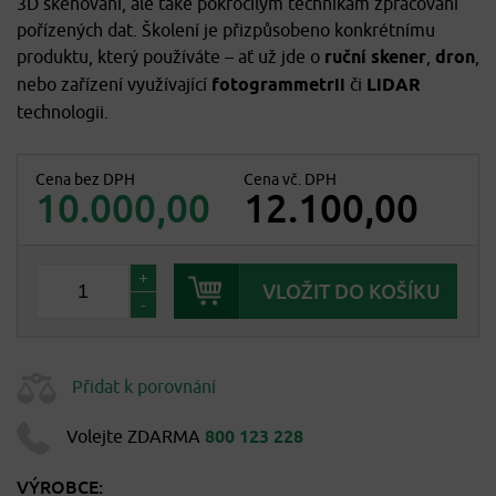
3D skenování, ale také pokročilým technikám zpracování
pořízených dat. Školení je přizpůsobeno konkrétnímu
produktu, který používáte – ať už jde o
ruční skener
,
dron
,
nebo zařízení využívající
fotogrammetrii
či
LiDAR
technologii.
Cena bez DPH
Cena vč. DPH
10.000,00
12.100,00
+
-
Přidat k porovnání
Volejte ZDARMA
800 123 228
VÝROBCE: