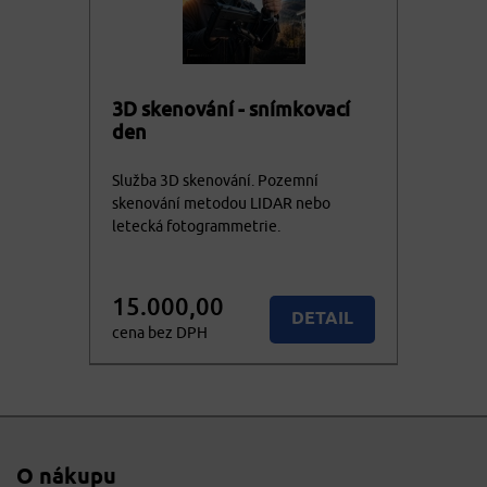
3D skenování - snímkovací
den
Služba 3D skenování. Pozemní
skenování metodou LIDAR nebo
letecká fotogrammetrie.
15.000,00
DETAIL
cena bez DPH
18.150,00
KOUPIT
cena vč. DPH
O nákupu